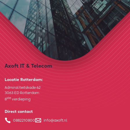
Axoft IT & Telecom
Locatie Rotterdam:
Admiraliteitskade 62
3063 ED Rotterdam
ste
8
verdieping
Direct contact
0882210800
info@axoft.nl