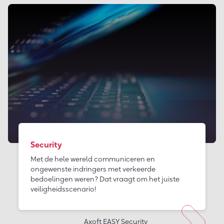
Security
Met de hele wereld communiceren en
ongewenste indringers met verkeerde
bedoelingen weren? Dat vraagt om het juiste
veiligheidsscenario!
Axoft EASY Security