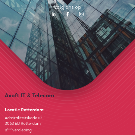
volg ons op
Axoft IT & Telecom
Locatie Rotterdam:
Admiraliteitskade 62
3063 ED Rotterdam
ste
8
verdieping