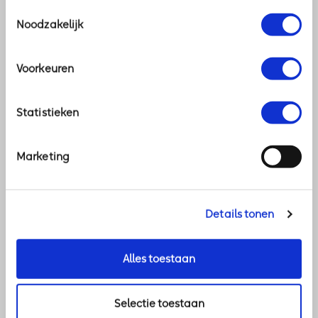
Toestemmingsselectie
Cloud werkplek
Noodzakelijk
Voorkeuren
Statistieken
Marketing
Details tonen
Alles toestaan
Software
Wij helpen u met de voor u meest voordelige
oplossing, van een losse licentie tot SaaS waarbij
Selectie toestaan
u software als dienst afneemt.