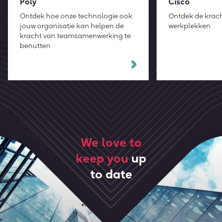
Poly
Cisco
Ontdek hoe onze technologie ook
Ontdek de krach
jouw organisatie kan helpen de
werkplekken
kracht van teamsamenwerking te
benutten
We love to
keep you
up
to date