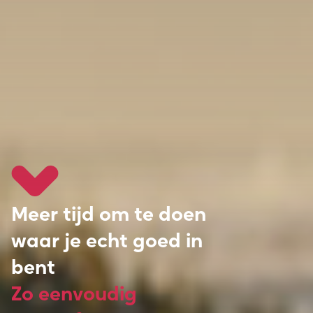
Meer tijd om te doen
waar je echt goed in
bent
Zo eenvoudig