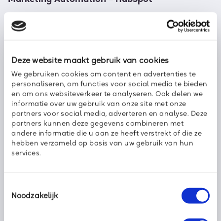
Voor marketingdoeleinde maakt Axoft gebruik van het
programma HubSpot. Wanneer je je gegevens achterlaat op
een van onze websites worden je gegevens opgeslagen in
HubSpot. Daarnaast biedt HubSpot een chatfunctie welke
actief is op de website van Axoft. De chatgeschiedenis zal
Deze website maakt gebruik van cookies
worden gearchiveerd in HubSpot. Met HubSpot is een
We gebruiken cookies om content en advertenties te
verwerkersovereenkomst gesloten. De gegevens in HubSpot
personaliseren, om functies voor social media te bieden
zullen worden opgeslagen volgens de bewaartermijn zoals
en om ons websiteverkeer te analyseren. Ook delen we
eerder aangegeven in deze privacyverklaring.
informatie over uw gebruik van onze site met onze
partners voor social media, adverteren en analyse. Deze
partners kunnen deze gegevens combineren met
andere informatie die u aan ze heeft verstrekt of die ze
hebben verzameld op basis van uw gebruik van hun
Contactformulier en Nieuwsbrief
services.
Met het contactformulier kun je ons vragen stellen of
aanvragen doen. Daarbij moet je persoonsgegevens invullen.
Toestemmingsselectie
Zo kunnen we bij vervolgvragen de informatie er makkelijk bij
Noodzakelijk
pakken. Ook kunnen we zo onze klantenservice trainen om
nog beter te worden.