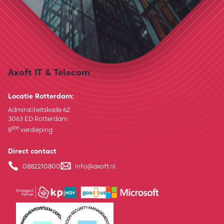
Axoft IT & Telecom
Locatie Rotterdam:
Admiraliteitskade 62
3063 ED Rotterdam
ste
8
verdieping
Direct contact
0882210800
info@axoft.nl