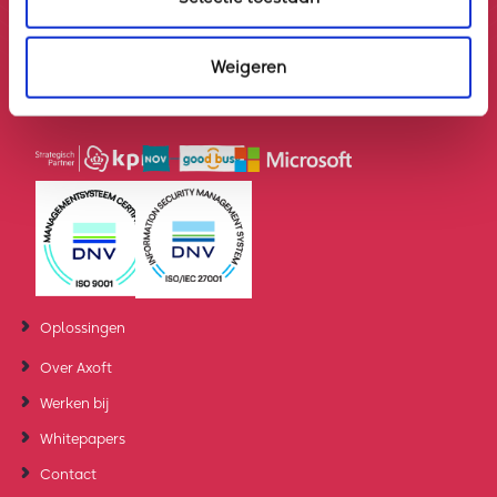
ste
8
verdieping
Weigeren
Direct contact
0882210800
info@axoft.nl
Oplossingen
Over Axoft
Werken bij
Whitepapers
Contact