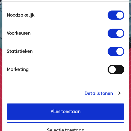
Toestemmingsselectie
Noodzakelijk
volg ons op
Voorkeuren
Statistieken
Marketing
Details tonen
Axoft IT & Telecom
Alles toestaan
Locatie Rotterdam:
Admiraliteitskade 62
3063 ED Rotterdam
Selectie toestaan