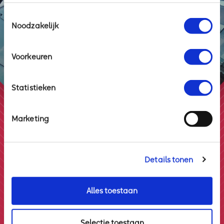
Toestemmingsselectie
Noodzakelijk
volg ons op
Voorkeuren
Statistieken
Marketing
Details tonen
Axoft IT & Telecom
Alles toestaan
Locatie Rotterdam:
Admiraliteitskade 62
3063 ED Rotterdam
Selectie toestaan