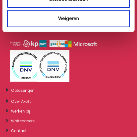
ste
8
verdieping
Weigeren
Direct contact
0882210800
info@axoft.nl
Oplossingen
Over Axoft
Werken bij
Whitepapers
Contact