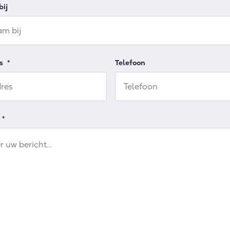
ij
s
*
Telefoon
*