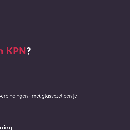
an KPN
?
erbindingen - met glasvezel ben je
ning