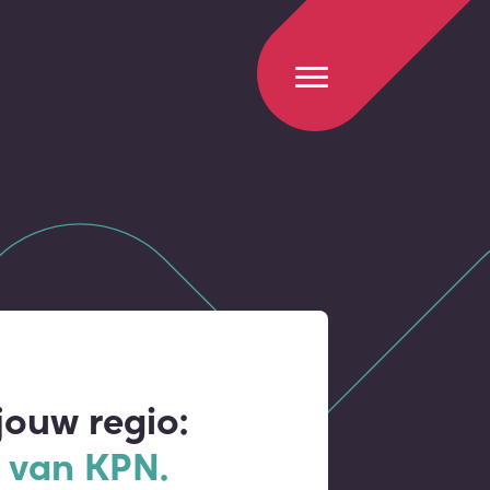
jouw regio:
 van KPN.