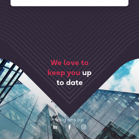
We love to
keep you
up
to date
volg ons op