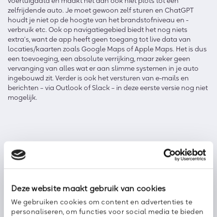
voertuigdata en maakt het dan ook niet plots tot een
zelfrijdende auto. Je moet gewoon zelf sturen en ChatGPT
houdt je niet op de hoogte van het brandstofniveau en -
verbruik etc. Ook op navigatiegebied biedt het nog niets
extra’s, want de app heeft geen toegang tot live data van
locaties/kaarten zoals Google Maps of Apple Maps. Het is dus
een toevoeging, een absolute verrijking, maar zeker geen
vervanging van alles wat er aan slimme systemen in je auto
ingebouwd zit. Verder is ook het versturen van e-mails en
berichten – via Outlook of Slack – in deze eerste versie nog niet
mogelijk.
Gebruiksgemak, maar veiligheid staat voorop
OpenAI drukt berijders op het hart de app vóór vertrek in te
stellen en daarna blind te vertrouwen op de handsfree-
functies en dus niet nog even wat aan te passen onder het
Deze website maakt gebruik van cookies
rijden. Met ChatGPT voor Apple CarPlay heeft OpenAI een
We gebruiken cookies om content en advertenties te
grote stap voorwaarts gezet. Het tilt deze digitale assistent van
personaliseren, om functies voor social media te bieden
je desktop of smart device naar je auto en daarmee wordt het