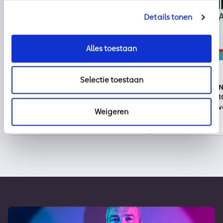
Details tonen
Alles toestaan
Nieuws
kpn
2 augustus 2026
30 juli 2026
Selectie toestaan
Klaar voor vakantie? Zo houd je
Onze partner KPN 
cybercriminelen buiten de deur
wereldwijde top 1
duurzame bedrijv
Weigeren