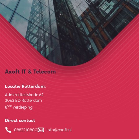
Axoft IT & Telecom
Locatie Rotterdam:
Admiraliteitskade 62
3063 ED Rotterdam
ste
8
verdieping
Direct contact
0882210800
info@axoft.nl