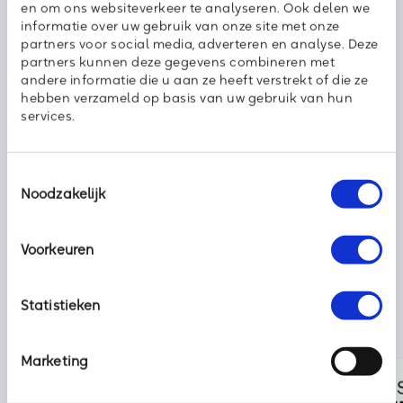
en om ons websiteverkeer te analyseren. Ook delen we
een geweldig goede copiloot. OpenAI heeft het zelf overigens
informatie over uw gebruik van onze site met onze
liever over een geweldig goede bijrijder in plaats van een
partners voor social media, adverteren en analyse. Deze
copiloot.
partners kunnen deze gegevens combineren met
andere informatie die u aan ze heeft verstrekt of die ze
hebben verzameld op basis van uw gebruik van hun
services.
Deel dit bericht met uw netwerk:
Toestemmingsselectie
Noodzakelijk
Voorkeuren
Statistieken
Marketing