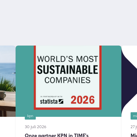
kpn
mi
30 juli 2026
27 
Onze partner KPN in TIME's
Mi