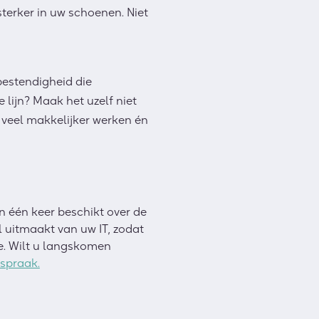
sterker in uw schoenen. Niet
estendigheid die
 lijn? Maak het uzelf niet
r
veel
makkelijker werken
é
n
in
éé
n keer beschikt over de
l uitmaakt van uw IT, zodat
e.
Wilt u langskomen
spraak.