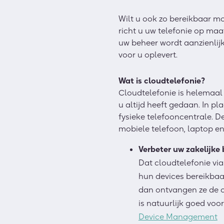
Wilt u ook zo bereikbaar mo
richt u uw telefonie op maa
uw beheer wordt
aanzienlij
voor u oplevert.
Wat is cloudtelefonie?
Cloudtelefonie is helemaal
u altijd heeft gedaan
. In pl
fysieke telefooncentrale. D
mobiele telefoon, laptop
e
Verbeter
uw zakelijke
Dat cloudtelefonie
via
hun
devices
bereikbaa
dan ontvangen
ze
de 
is
natuurlijk
goed
voor
Device Management