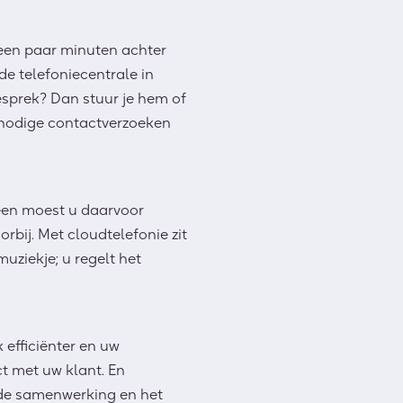
 een paar minuten achter
 de telefoniecentrale in
gesprek? Dan stuur je hem
of
nnodige contactverzoeken
heen moest u daarvoor
voorbij. Met cloudtelefonie zit
uziekje; u regelt het
uk
efficiënter
en uw
t met uw klant.
En
 de samenwerking en het