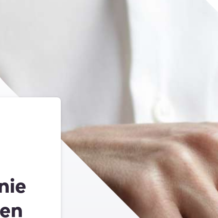
nie
len