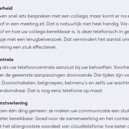
arheid
even snel iets bespreken met een collega, maar komt er na
 of in een meeting zit. Dat is natuurlijk niet heel
handig
. Via
 of en hoe uw collega bereikbaar is. Is deze telefonisch in 
ppje met een terugbelverzoek. Dat vermindert het aantal o
king een stuk effectiever.
ntrale
tig als uw telefooncentrale aansluit bij uw behoeften. Voor
der de
gewenste
aanpassingen
doorvoerde
. Die tijden zijn 
. Door
schakelen, belgroepen, belmenu’s en zelfs
uw wachtm
handomdraai. Da
t is
nog eens telefonie op maat.
nstverlening
bben
éé
n ding gemeen: ze maken uw communic
at
ie een st
eter
bereikbaar.
Goed voor de samenwerking en het contac
het allergrootste voordeel van cloudtelefonie: hoe beter