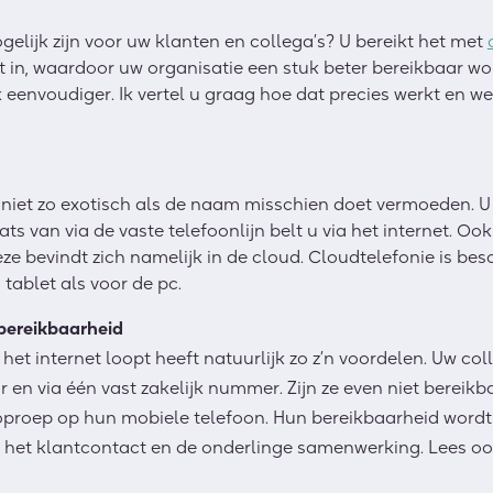
gelijk zijn voor uw klanten en collega’s? U bereikt het met
t in, waardoor uw organisatie
een stuk beter
bereikbaar wor
k
eenvoudiger.
Ik vertel u graag hoe dat precies werkt en w
 niet zo exotisch als de naam misschien doet vermoeden. U
aats van via de vaste telefoonlijn belt u
via het internet
. Ook
eze bevindt zich namelijk in de cloud. Cloudtelefonie is be
n
tablet
als
voor de
pc.
 bereikbaarheid
 het internet loopt
heeft natuurlijk zo z
’
n voordelen. Uw coll
r en via
éé
n vast zakelijk nummer. Zijn ze even niet bereik
oproep op
hun
mobiele telefoon. Hun bereikbaarheid wordt
 het klantcontact en de onderlinge samenwerking.
Lees oo