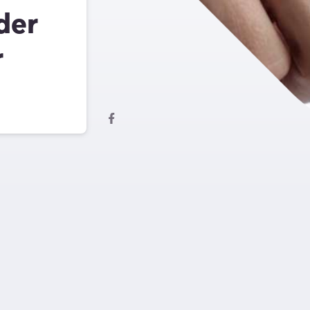
der
r