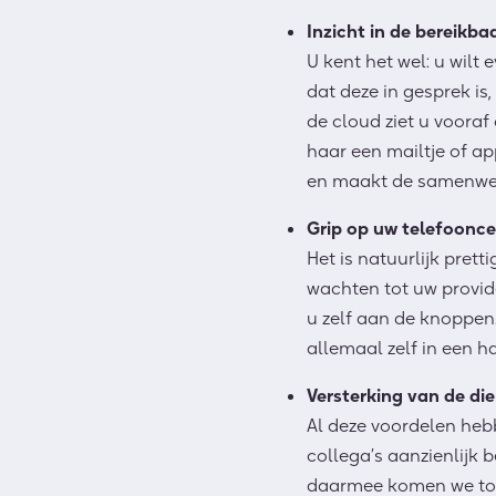
Inzicht in de bereikba
U kent het wel
:
u wilt 
dat deze in gesprek is,
de cloud ziet u vooraf
haar
een mailtje of a
en maakt de samenwer
Grip op uw telefoonce
Het is natuurlijk pret
wachten tot uw provi
u zelf aan de knoppen
allemaal zelf in een 
Versterking
van
de
die
Al deze voordelen he
collega
’
s
aanzienlijk b
daarmee komen we tot 