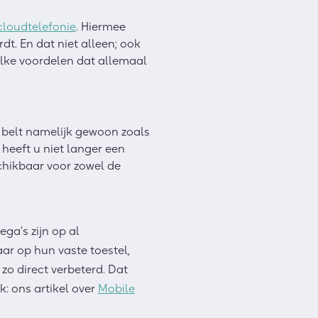
cloudtelefonie
.
Hiermee
dt. En dat niet alleen; ook
elke voordelen dat allemaal
 belt
namelijk
gewoon zoals
 heeft u niet langer een
schikbaar
voor zowel
de
ega’s zijn op al
baar op
hun vaste toestel
,
 zo direct
verbeterd
. Da
t
k: ons artikel over
Mobile