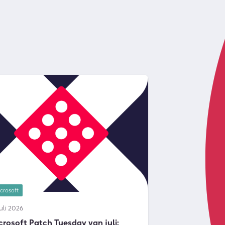
crosoft
juli 2026
crosoft Patch Tuesday van juli: