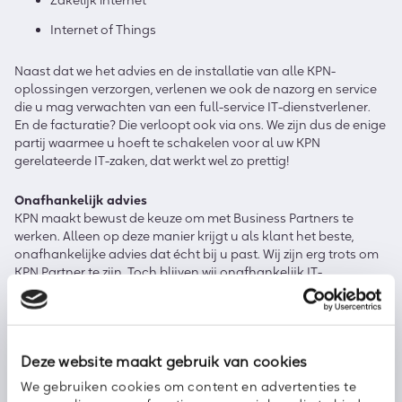
Internet of Things
Naast dat we het advies en de installatie van alle KPN-
oplossingen verzorgen, verlenen we ook de nazorg en service
die u mag verwachten van een full-service IT-dienstverlener.
En de facturatie? Die verloopt ook via ons. We zijn dus de enige
partij waarmee u hoeft te schakelen voor al uw KPN
gerelateerde IT-zaken, dat werkt wel zo prettig!
Onafhankelijk advies
KPN maakt bewust de keuze om met Business Partners te
werken. Alleen op deze manier krijgt u als klant het beste,
onafhankelijke advies dat écht bij u past. Wij zijn erg trots om
KPN Partner te zijn. Toch blijven wij onafhankelijk IT-
dienstverlener en kijken we altijd naar wat de beste oplossing
voor úw IT-uitdaging is. We overzien het gehele landschap van
IT & telecom. Welke oplossing u ook kiest, u kunt ervan op aan
dat het stabiel, veilig en naar wens werkt.
Deze website maakt gebruik van cookies
Meer weten?
We gebruiken cookies om content en advertenties te
Wilt u meer weten over hoe wij uw IT-omgeving kunnen