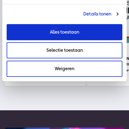
Details tonen
Alles toestaan
Nieuws
kpn
Selectie toestaan
2 augustus 2026
30 juli 2026
Klaar voor vakantie? Zo houd je
Onze partner KPN 
cybercriminelen buiten de deur
wereldwijde top 1
Weigeren
duurzame bedrijv