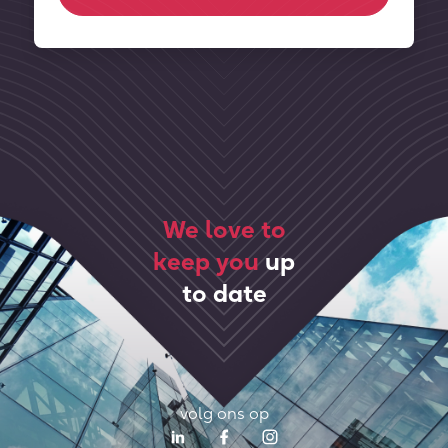
We love to
keep you
up
to date
volg ons op