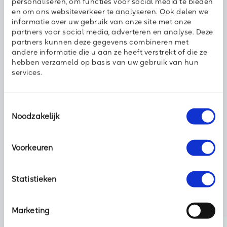
personaliseren, om functies voor social media te bieden
verbeteren als KPN partner? Heeft u bepaalde uitdagingen op
en om ons websiteverkeer te analyseren. Ook delen we
IT-vlak en komt u er niet uit? Wij helpen u graag verder.
informatie over uw gebruik van onze site met onze
partners voor social media, adverteren en analyse. Deze
partners kunnen deze gegevens combineren met
Kennismaken met een KPN Partner
andere informatie die u aan ze heeft verstrekt of die ze
hebben verzameld op basis van uw gebruik van hun
services.
Deel dit bericht met uw netwerk:
Toestemmingsselectie
Noodzakelijk
Voorkeuren
Statistieken
Marketing