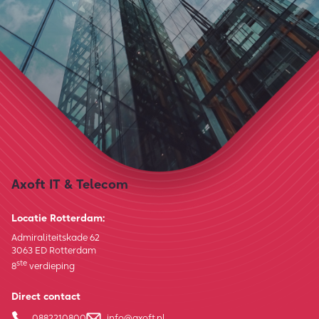
Axoft IT & Telecom
Locatie Rotterdam:
Admiraliteitskade 62
3063 ED Rotterdam
ste
8
verdieping
Direct contact
0882210800
info@axoft.nl