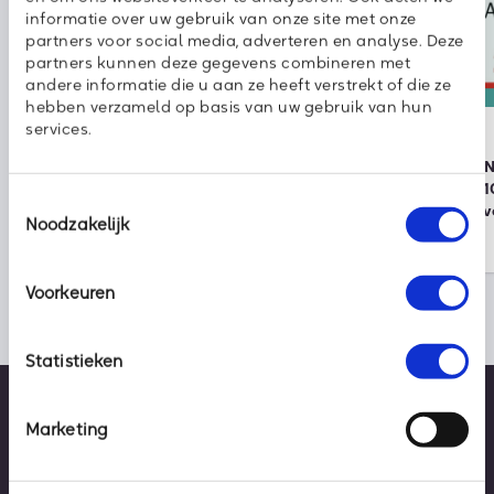
informatie over uw gebruik van onze site met onze
partners voor social media, adverteren en analyse. Deze
partners kunnen deze gegevens combineren met
andere informatie die u aan ze heeft verstrekt of die ze
Nieuws
kpn
hebben verzameld op basis van uw gebruik van hun
services.
2 augustus 2026
30 juli 2026
Klaar voor vakantie? Zo houd je
Onze partner KPN 
cybercriminelen buiten de deur
wereldwijde top 1
Toestemmingsselectie
duurzame bedrijv
Noodzakelijk
Voorkeuren
Statistieken
Marketing