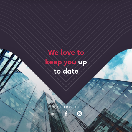
We love to
keep you
up
to date
volg ons op