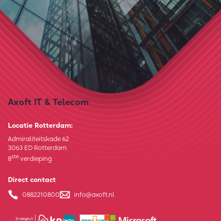
Axoft IT & Telecom
Locatie Rotterdam:
Admiraliteitskade 62
3063 ED Rotterdam
ste
8
verdieping
Direct contact
0882210800
info@axoft.nl