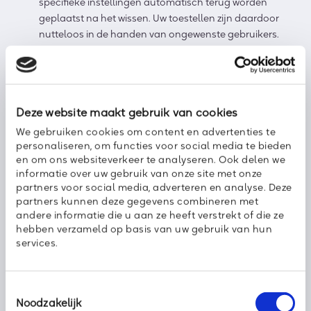
specifieke instellingen automatisch terug worden
geplaatst na het wissen. Uw toestellen zijn daardoor
nutteloos in de handen van ongewenste gebruikers.
Nieuwe toestellen zijn snel gebruiksklaar
Ook Via MDM kunt u toestellen voorzien van een
zogenaamd toestelprofiel. Zo’n profiel bevat allerlei
toestellen die u vooraf zelf heeft bepaald. Deze profielen
Deze website maakt gebruik van cookies
zet u met een klik op nieuwe toestellen, bijvoorbeeld van
We gebruiken cookies om content en advertenties te
uw nieuwe collega. Deze kan daardoor meteen aan de
personaliseren, om functies voor social media te bieden
slag zonder dat tijdrovend beheer een obstakel is. Dat
en om ons websiteverkeer te analyseren. Ook delen we
draagt natuurlijk flink bij aan de productiviteit.
informatie over uw gebruik van onze site met onze
partners voor social media, adverteren en analyse. Deze
Axoft IT & Telecom maakt uw smartphonebeheer veel
partners kunnen deze gegevens combineren met
eenvoudiger
andere informatie die u aan ze heeft verstrekt of die ze
Wilt u ook profiteren van de beheers- en kostenvoordelen die
hebben verzameld op basis van uw gebruik van hun
MDM kan bieden? Axoft staat voor u klaar met de Axoft EASY
services.
Mobile Device Management oplossing. Uw mobiele omgeving
richten wij flexibel, efficiënt en toekomstvast in, waardoor u
alles uit uw mobiele omgeving haalt.
Toestemmingsselectie
Noodzakelijk