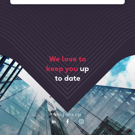
We love to
keep you
up
to date
volg ons op