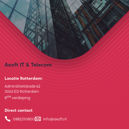
Axoft IT & Telecom
Locatie Rotterdam:
Admiraliteitskade 62
3063 ED Rotterdam
ste
8
verdieping
Direct contact
0882210800
info@axoft.nl