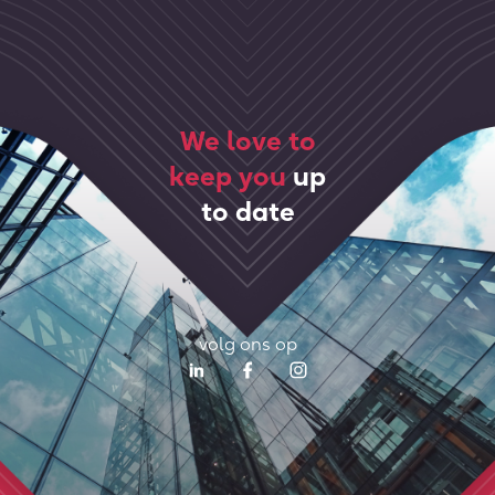
We love to
keep you
up
to date
volg ons op