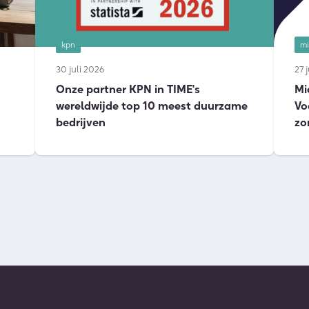
kpn
mi
30 juli 2026
27 
Onze partner KPN in TIME's
Mi
wereldwijde top 10 meest duurzame
Vo
bedrijven
zo