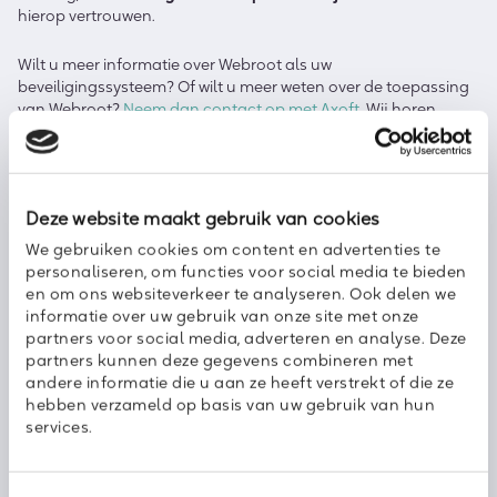
hierop vertrouwen.
Wilt u meer informatie over Webroot als uw
beveiligingssysteem? Of wilt u meer weten over de toepassing
van Webroot?
Neem dan contact op met Axoft
. Wij horen
graag van u en staan klaar om uw vragen te beantwoorden.
Deze website maakt gebruik van cookies
We gebruiken cookies om content en advertenties te
Deel dit bericht met uw netwerk:
personaliseren, om functies voor social media te bieden
en om ons websiteverkeer te analyseren. Ook delen we
informatie over uw gebruik van onze site met onze
partners voor social media, adverteren en analyse. Deze
partners kunnen deze gegevens combineren met
andere informatie die u aan ze heeft verstrekt of die ze
hebben verzameld op basis van uw gebruik van hun
services.