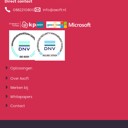
Direct contact
0882210800
info@axoft.nl
Oplossingen
Over Axoft
Werken bij
Whitepapers
Contact