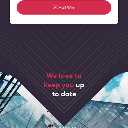
Mail Wim
We love to
keep you
up
to date