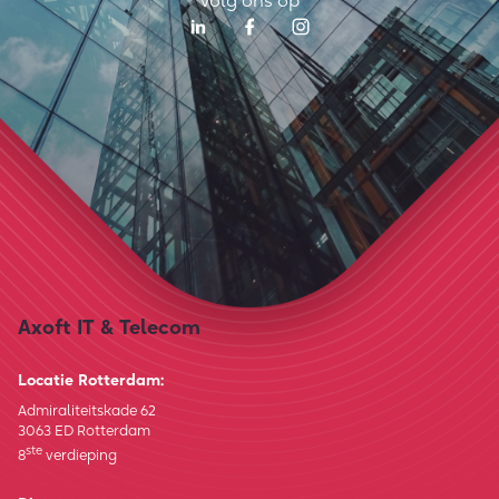
volg ons op
Axoft IT & Telecom
Locatie Rotterdam:
Admiraliteitskade 62
3063 ED Rotterdam
ste
8
verdieping