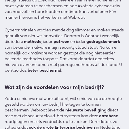
We zijn steeds op zoek naar betere en slimmere manieren om
onze systemen te beschermen en hoe Axoft de cybersecurity
van haarzelf en haar klanten continue kan verbeteren Eén
manier hiervan is het werken met Webroot.
Cybercriminelen worden met de dag slimmer en maken steeds
gebruik van nieuwe innovaties. Daarom is Webroot wenselijk
die iedere
methode
, ieder
patroon
en ieder
gedragskenmerk
van bekende malware in zijn security cloud stopt. Nu kan er
namelijk ook malware worden gestopt die nog niet eerder
bekende methodes toepast. Dat komt doordat gedeeltes
hiervan overeenkomen met gedragsmethodes uit de cloud. U
bent zo dus
beter beschermd
.
Wat zijn de voordelen voor mijn bedrijf?
Zodra er nieuwe malware uitkomt, wilt u hiervan op de hoogte
gesteld worden om uw bedrijf hiertegen te kunnen
beschermen. Webroot levert
de nieuwste beveiliging
direct
mee met de security cloud. Het systeem kan deze
database
raadplegen om iets verdachts op te zoeken. Deze data is zo
volledig, dat
ook de grote Enterprise bedrijven
in Nederland