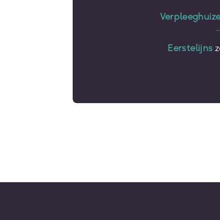
Verpleeghuiz
Eerstelijns
z