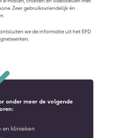
nt e-mailen, chatten en videobellen met
one. Zeer gebruiksvriendelijk én
n.
ntsluiten we de informatie uit het EPD
rgnetwerken.
or onder meer de volgende
oren:
n
en klinieken