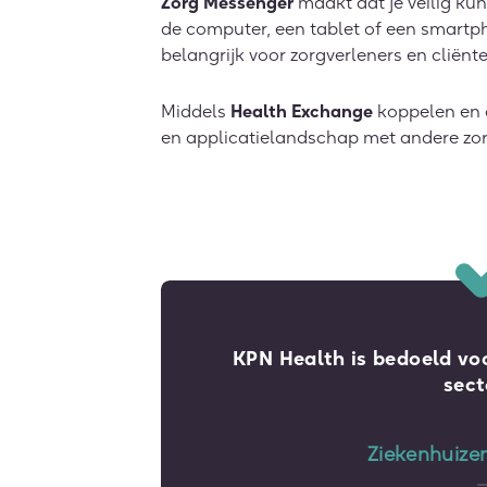
Zorg Messenger
maakt dat je veilig ku
de computer, een tablet of een smartph
belangrijk voor zorgverleners en cliënte
Middels
Health Exchange
koppelen en o
en applicatielandschap met andere zo
KPN Health is bedoeld vo
sect
Ziekenhuize