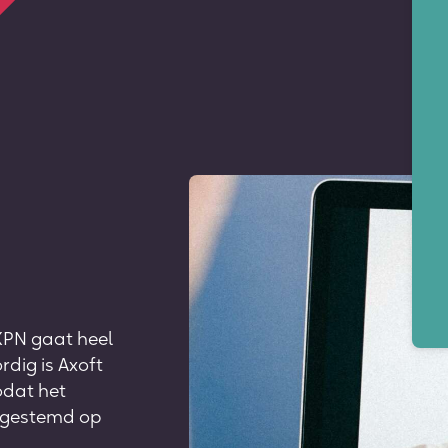
KPN gaat heel
rdig is Axoft
odat het
fgestemd op