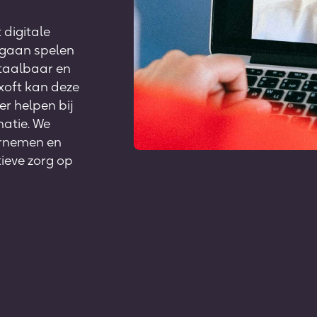
 digitale
 gaan spelen
etaalbaar en
xoft kan deze
er helpen bij
matie. We
ernemen en
tieve zorg op