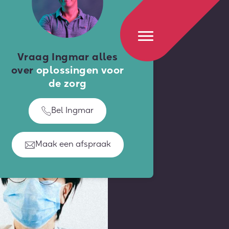
Vraag Ingmar alles
over
oplossingen voor
de zorg
Bel Ingmar
Maak een afspraak