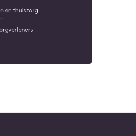
en
en thuiszorg
orgverleners