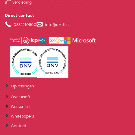
ste
8
verdieping
Direct contact
0882210800
info@axoft.nl
Oplossingen
Over Axoft
Werken bij
Whitepapers
Contact