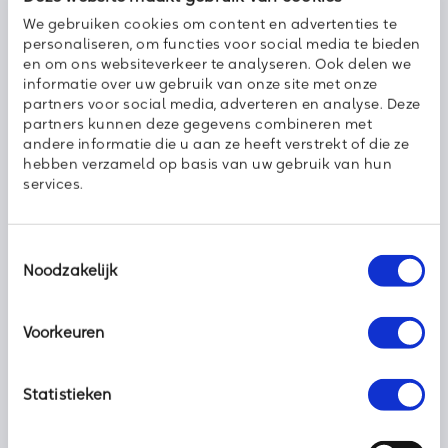
We gebruiken cookies om content en advertenties te
personaliseren, om functies voor social media te bieden
en om ons websiteverkeer te analyseren. Ook delen we
informatie over uw gebruik van onze site met onze
partners voor social media, adverteren en analyse. Deze
partners kunnen deze gegevens combineren met
andere informatie die u aan ze heeft verstrekt of die ze
hebben verzameld op basis van uw gebruik van hun
services.
IT service
Toestemmingsselectie
Noodzakelijk
Hardware en de beste IT service, exact passend bij uw
organisatie.
Voorkeuren
Bij Axoft IT & Telecom vindt u de ‘best of breed’ die past bij uw
behoefte. Onze gekwalificeerde supportengineers zijn door de
Statistieken
diverse producenten getraind en gecertificeerd op
productniveau. Zowel aan de hard- als aan de softwarekant
(van OS tot en met back-up, antivirus, antispam, security etc.).