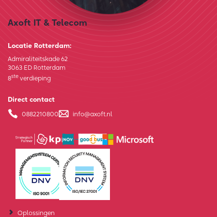
Axoft IT & Telecom
Locatie Rotterdam:
Admiraliteitskade 62
3063 ED Rotterdam
ste
8
verdieping
Direct contact
0882210800
info@axoft.nl
Oplossingen