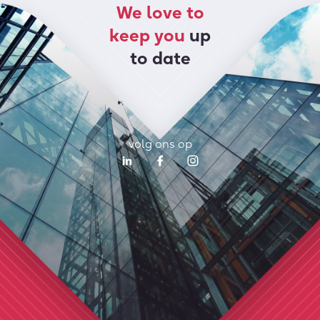
We love to
keep you
up
to date
volg ons op