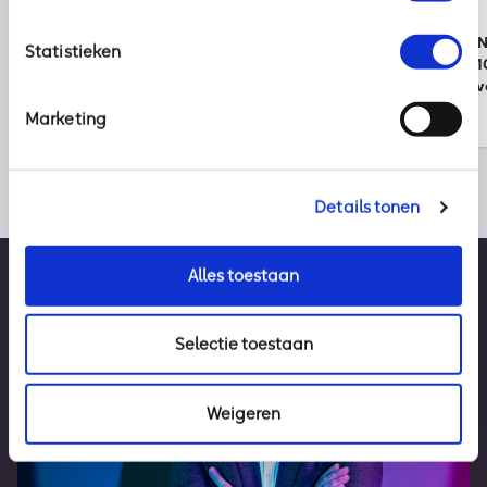
2 augustus 2026
30 juli 2026
Klaar voor vakantie? Zo houd je
Onze partner KPN 
Statistieken
cybercriminelen buiten de deur
wereldwijde top 1
duurzame bedrijv
Marketing
Details tonen
Alles toestaan
Selectie toestaan
Weigeren