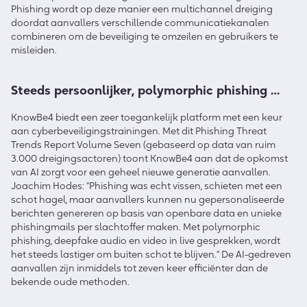
Phishing wordt op deze manier een multichannel dreiging
doordat aanvallers verschillende communicatiekanalen
combineren om de beveiliging te omzeilen en gebruikers te
misleiden.
Steeds persoonlijker, polymorphic phishing …
KnowBe4 biedt een zeer toegankelijk platform met een keur
aan cyberbeveiligingstrainingen. Met dit Phishing Threat
Trends Report Volume Seven (gebaseerd op data van ruim
3.000 dreigingsactoren) toont KnowBe4 aan dat de opkomst
van AI zorgt voor een geheel nieuwe generatie aanvallen.
Joachim Hodes: “Phishing was echt vissen, schieten met een
schot hagel, maar aanvallers kunnen nu gepersonaliseerde
berichten genereren op basis van openbare data en unieke
phishingmails per slachtoffer maken. Met polymorphic
phishing, deepfake audio en video in live gesprekken, wordt
het steeds lastiger om buiten schot te blijven.” De AI-gedreven
aanvallen zijn inmiddels tot zeven keer efficiënter dan de
bekende oude methoden.