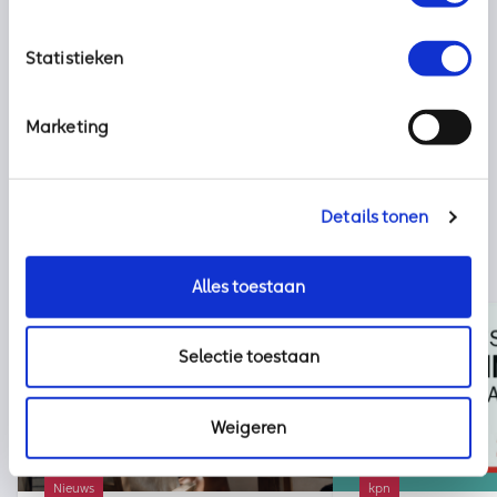
Deel dit bericht met uw netwerk:
Statistieken
Marketing
Details tonen
Alles toestaan
Selectie toestaan
Weigeren
Nieuws
kpn