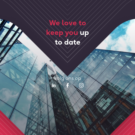
We love to
keep you
up
to date
volg ons op