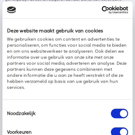
kritisch te beoordelen. Omdat communicatie hier veelal uit
kortdurende interacties bestaat, kan een aanvaller
makkelijker vertrouwen opbouwen bij slachtoffers en hen
stapje voor stapje manipuleren. Het past in de multichannel
aanvalsstrategie, waarbij aanvallers meerdere
Deze website maakt gebruik van cookies
communicatiekanalen binnen één campagne inzetten.
We gebruiken cookies om content en advertenties te
“Zo zie je dat een phishingmail die wordt gevolgd door een
personaliseren, om functies voor social media te bieden
Teams-bericht al snel extra geloofwaardigheid creëert. Het
en om ons websiteverkeer te analyseren. Ook delen we
werkt als een soort van tweetrapsraket en door een verzoek via
informatie over uw gebruik van onze site met onze
meerdere kanalen te herhalen, neemt de geloofwaardigheid
partners voor social media, adverteren en analyse. Deze
toe,” zegt Joachim Hodes. “Zo versterken aanvallers hun
partners kunnen deze gegevens combineren met
legitimiteit. Het gevolg is dat de waakzaamheid vermindert en
andere informatie die u aan ze heeft verstrekt of die ze
de aanval naadloos integreert in de dagelijkse workflow. Nu
hebben verzameld op basis van uw gebruik van hun
bedrijven meer en meer vertrouwen op tools voor realtime
services.
samenwerking, maken aanvallers daar ook gebruik van én ze
focussen zich nu dus ook op de agenda’s. Security awareness
training moet echt hoog op ieders agenda staan!” Wil je
Toestemmingsselectie
daarover sparren, of wil je het volledige Phishing Threat Trends
Noodzakelijk
Report ontvangen? Mail aan
joachim.hodes@axoft.nl
Voorkeuren