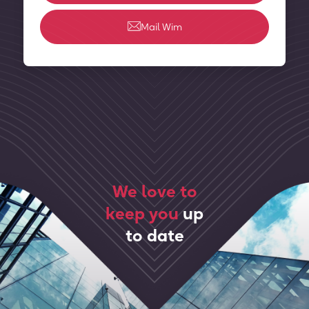
Mail Wim
We love to
keep you
up
to date