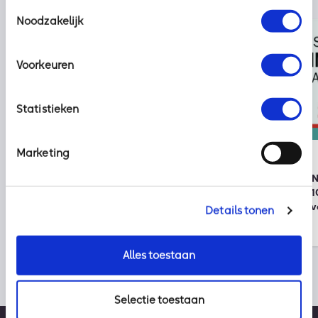
Toestemmingsselectie
Noodzakelijk
Voorkeuren
Statistieken
Nieuws
kpn
Marketing
2 augustus 2026
30 juli 2026
Klaar voor vakantie? Zo houd je
Onze partner KPN 
cybercriminelen buiten de deur
wereldwijde top 1
duurzame bedrijv
Details tonen
Alles toestaan
Selectie toestaan