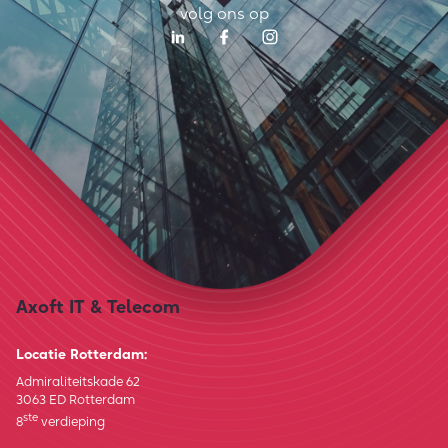
volg ons op
Axoft IT & Telecom
Locatie Rotterdam:
Admiraliteitskade 62
3063 ED Rotterdam
ste
8
verdieping