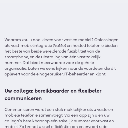
Waarom zou
u
nog kiezen
voor
vast
é
n
mobiel?
Oplossingen
als vast-mobielintegratie
(VaMo)
en hosted telefonie bieden
het beste van beide werelden; de flexibiliteit van de
smartphone, en de uitstraling van
éé
n vast zakelijk
nummer.
D
at biedt
meerwaarde
voor de gehele
organisatie.
Laten we eens kijken naar de voorde
l
en die dit
oplevert voor de eindgebruiker, IT-beheerder en klant.
U
w
collega
: bereikbaarder en flexibeler
communiceren
Communiceren word
t
een stuk makkelijker als
u
vaste en
mobiele telefonie samenvoegt.
Via een app
zijn u en uw
collega’s
bereikbaar op
éé
n zakelijk nummer voor vast en
mobiel.
Zo breng
t u
snel
efficiëntie
aan en ervaar
t u
de