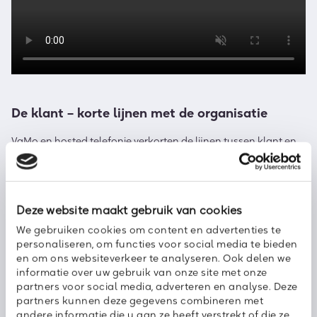
De klant –
korte lijnen met de organisatie
VaMo en hosted telefonie
verkorten de lijnen tussen klant en
organisatie. Dat komt
door
dat het aantal onnodige
contactmomenten fors wordt verminderd.
Ben
t u
zowel
vast
als
mobiel even niet bereikbaar, dan kan het
gesprek
automatisch
naar de centrale worden geleid
. E
en
Deze website maakt gebruik van cookies
andere collega
kan
uw
klant te woord staan.
Uw
klant krijgt
dus sneller iemand te spreken.
Heb
t u uw
hosted telefonie
We gebruiken cookies om content en advertenties te
gekoppeld aan
uw
CRM
-systeem? Dan zie
t u
meteen welke
personaliseren, om functies voor social media te bieden
klant
belt
en kun
t u
tijdens het gesprek zijn gegevens
en om ons websiteverkeer te analyseren. Ook delen we
updaten.
Dat is natuurlijk bijzonder
informatie over uw gebruik van onze site met onze
gunstig
v
oor
de
klanttevredenheid en dien
s
tverlening.
partners voor social media, adverteren en analyse. Deze
partners kunnen deze gegevens combineren met
andere informatie die u aan ze heeft verstrekt of die ze