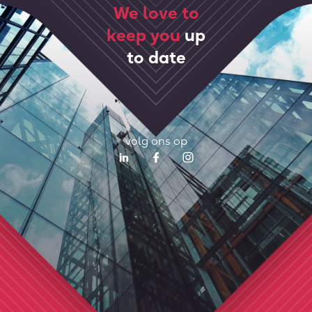
We love to
keep you
up
to date
volg ons op