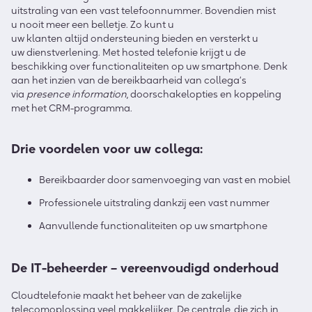
uitstraling van een
vast telefoonnummer.
Bovendien
mis
t
u
nooit meer een belletje.
Zo
kun
t u
uw
klanten
altijd
ondersteuning bieden en versterk
t u
uw
dienst
v
erlening.
Met
hosted telefonie
krijg
t u
de
beschikking over
functionaliteiten
op
uw
smartphone
. Denk
aan het inzien van de bereikbaarheid van collega’s
via
presence information
,
doorschakelopties
en koppeling
met het
CRM
-programma.
Drie voordelen
voor
uw collega
:
Bereikbaarder door s
amenvoeg
ing
van vast en mobiel
Professionele uitstraling dankzij een vast nummer
Aanvullende functionaliteiten op
uw
smartp
h
one
De IT-beheerder – vereenv
oudig
d
onderhoud
Cloudtelefonie maakt het beheer van de zakelijke
telecomoplossing veel makkelijker.
De centrale, die zich in