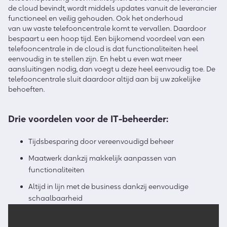
de cloud bevindt, wordt middels
updates vanuit de leverancier
functioneel en veilig gehouden. Ook het onderhoud
van
uw
vaste
telefooncentrale
komt te vervallen. Daardoor
bespaar
t u
een hoop tijd.
Een bijkomend voordeel van een
telefooncentrale in de cloud is dat functionaliteiten heel
eenvoudig in te stellen zijn.
En h
eb
t u
even wat meer
aansluitingen nodig, dan voeg
t u
deze heel eenvoudig toe. De
telefooncentrale sluit daardoor altijd aan bij
uw
zakelijke
behoeften.
D
rie
voordelen
voor de IT-beheerder
:
Tijdsbesparing door vereenvoudigd beheer
Maatwerk dankzij makkelijk
aanpassen van
functionaliteiten
Altijd in lijn met de business dankzij eenvoudige
schaalbaarheid