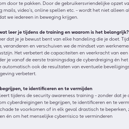
 om door te pakken. Door de gebruikersvriendelijke opzet
mails, video’s, online spellen etc. – wordt het niet alleen 
at we iedereen in beweging krijgen.
wat leer je tijdens de training en waarom is het belangrijk?
er dat je je bewust bent van elke handeling die je doet. Tij
 veranderen en verschuiven we de mindset van werkneme
tzijn. Het verbetert de capaciteiten en veerkracht van een
er je vanaf de eerste trainingsdag de cyberdreiging én het
e automatisch ook de resultaten van eventuele beveiliging
geving verbetert.
begrijpen, te identificeren en te vermijden
eert tijdens de security awareness training – zonder dat je
om cyberdreigingen te begrijpen, te identificeren en te vermi
hade te voorkomen of in elk geval drastisch te beperken, 
n én om het menselijke cyberrisico te verminderen