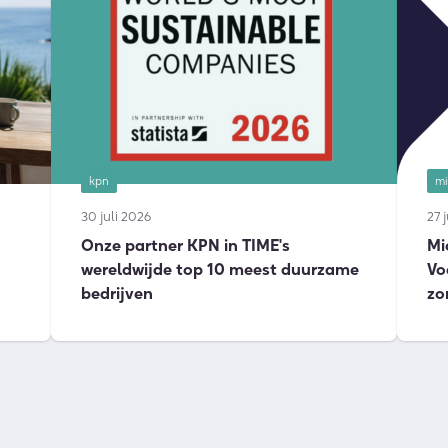
kpn
mi
30 juli 2026
27 
Onze partner KPN in TIME's
Mi
wereldwijde top 10 meest duurzame
Vo
bedrijven
zo