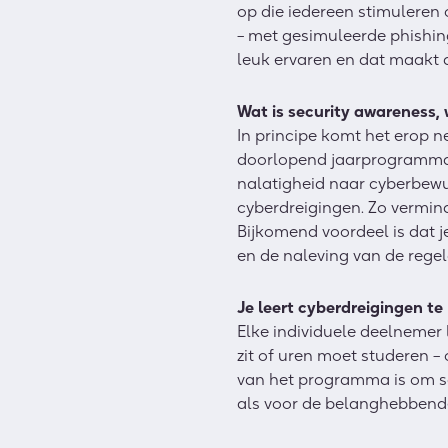
op die iedereen stimuleren
– met gesimuleerde phishing 
leuk ervaren en dat maakt d
Wat is security awareness, 
In principe komt het erop ne
doorlopend jaarprogramma,
nalatigheid naar cyberbewus
cyberdreigingen. Zo vermind
Bijkomend voordeel is dat j
en de naleving van de regel
Je leert cyberdreigingen te 
Elke individuele deelnemer l
zit of uren moet studeren – 
van het programma is om sc
als voor de belanghebbende