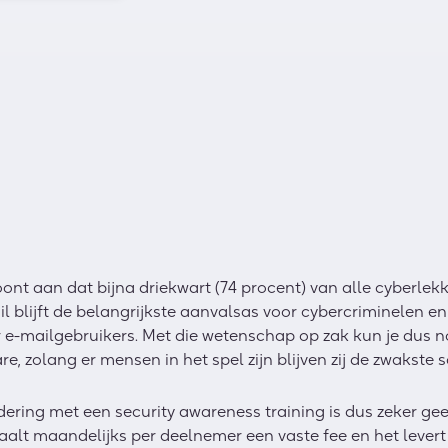
nt aan dat bijna driekwart (74 procent) van alle cyberlek
il blijft de belangrijkste aanvalsas voor cybercriminelen e
r e-mailgebruikers.
Met die wetenschap op zak kun je dus no
e, zolang er mensen in het spel zijn blijven zij de zwakste s
ering met een security awareness training is dus zeker ge
taalt maandelijks per deelnemer een vaste fee en het lever