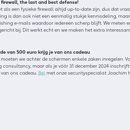
firewall, the last and best defense!
 als een fysieke firewall altijd up-to-date zijn, dus dat vr
ing is dan ook niet een eenmalig stukje kennisdeling, maa
ishing e-mails waardoor iedereen scherp blijft. We meten 
ericht bij. Dit werkt echt en we maken het extra interessant
rde van 500 euro krijg je van ons cadeau
 moeten we achter de schermen enkele zaken inregelen. V
consultancy, maar als je vóór 31 december 2024 inschrij
ie van ons cadeau.
Bel
met onze securityspecialist Joachim Ho