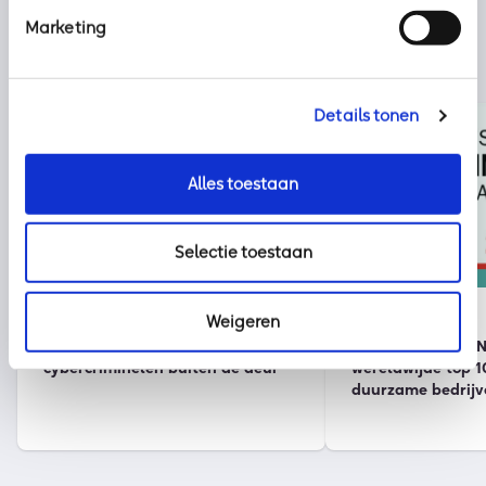
Marketing
Details tonen
Alles toestaan
Selectie toestaan
Nieuws
kpn
2 augustus 2026
30 juli 2026
Weigeren
Klaar voor vakantie? Zo houd je
Onze partner KPN 
cybercriminelen buiten de deur
wereldwijde top 1
duurzame bedrijv