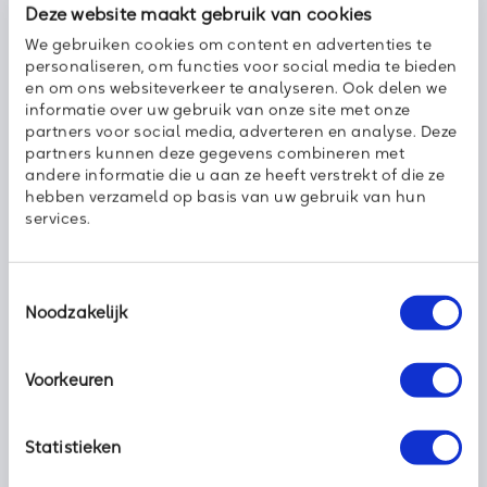
creëren we ambassadeurs van planeet aarde,” zegt André
Deze website maakt gebruik van cookies
Kuipers. “Zo laten we jonge mensen groeien,” zegt Paul Velders.
We gebruiken cookies om content en advertenties te
personaliseren, om functies voor social media te bieden
Zoals gezegd steunt Axoft deze ruimtereis en daarbij zijn we in
en om ons websiteverkeer te analyseren. Ook delen we
goed gezelschap met partners als WWF, Nemo Science
informatie over uw gebruik van onze site met onze
Museum, Netherlands Space Office en de Europese
partners voor social media, adverteren en analyse. Deze
Ruimtevaartorganisatie ESA etc.
partners kunnen deze gegevens combineren met
andere informatie die u aan ze heeft verstrekt of die ze
✨ #KansenVoorIederKind #SpaceBuzz #Axoft #Educatie
hebben verzameld op basis van uw gebruik van hun
#Toekomst
services.
Toestemmingsselectie
Noodzakelijk
Deel dit bericht met uw netwerk:
Voorkeuren
Statistieken