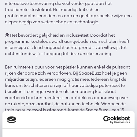
interactieve leerervaring die veel verder gaat dan het
traditionele klaslokaal. Het moedigt kritisch én
probleemoplossend denken aan en geeft op speelse wijze een
dieper begrip van wetenschap en technologie.
🌍 Het bevordert gelijkheid en inclusiviteit: Doordat het
programma kosteloos wordt aangeboden aan scholen heeft
in principe élk kind, ongeacht achtergrond – van villawijk tot
achterstandswijk – toegang tot deze unieke ervaring.
Een ruimtereis puur voor het plezier kunnen enkel de puissant
rijken der aarde zich veroorloven. Bij SpaceBuzz hoef je geen
miljardair te zijn, iedereen mag gratis mee. Iedereen krijgt de
kans om te schitteren en zijn of haar volledige potentieel te
bereiken. Leerlingen worden als bemanning klassikaal
voorbereid op hun ruimtereis en ontdekken gaandeweg over
de ruimte, onze aardbol, de natuur en techniek. Wanneer de
training succesvol is afgerond, komt de SpaceBuzz – een 15
meter lang raketvoertuig, voorzien van de nieuwste 4D Virtual
Reality technologie – daadwerkelijk naar school. Aan boord
reizen leerlingen met commandant André Kuipers naar de
ruimte en beleven en zien de aarde met andere ogen. “Zo