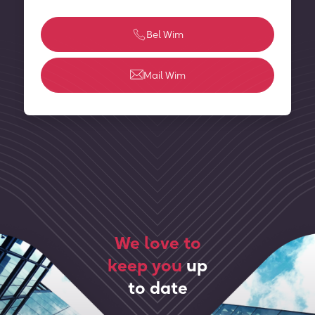
Bel Wim
Mail Wim
We love to
keep you
up
to date