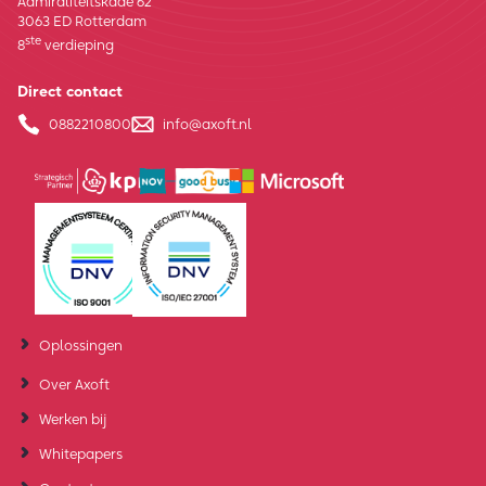
Admiraliteitskade 62
3063 ED Rotterdam
ste
8
verdieping
Direct contact
0882210800
info@axoft.nl
Oplossingen
Over Axoft
Werken bij
Whitepapers