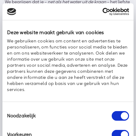
We begrijpen dat je –
net als het water uit de kraan
– het liefste
hebt dat wifi altijd werkt. En daar geen omkijken naar hoeft te
hebben. Dat maken we graag voor je mogelijk. Netwerkbeheer
van Axoft biedt alle onderdelen voor een goed, veilig en stabiel
bedrijfsnetwerk, zonder dat je zelf in de mensen en middelen
hoeft te investeren. Dat noemen we managed networking.
Deze website maakt gebruik van cookies
Voor een vast bedrag per maand ben jij altijd verzekerd van
We gebruiken cookies om content en advertenties te
een veilig, stabiel en betrouwbaar wifinetwerk.
personaliseren, om functies voor social media te bieden
en om ons websiteverkeer te analyseren. Ook delen we
informatie over uw gebruik van onze site met onze
Jouw wifi goed geregeld
partners voor social media, adverteren en analyse. Deze
partners kunnen deze gegevens combineren met
Twijfel je of jouw zakelijke wifi nog bij de tijd is? Neem contact
andere informatie die u aan ze heeft verstrekt of die ze
met ons op voor een vrijblijvend advies. Van nieuw aan te
hebben verzameld op basis van uw gebruik van hun
leggen (wifi)netwerken tot aanpassingen aan bestaande
services.
bedrijfsnetwerken ‒ bij Axoft zorgen we ervoor dat het werkt.
Simpel.
Toestemmingsselectie
Joachim Hodes
Noodzakelijk
Product- & Partnermanager
Voorkeuren