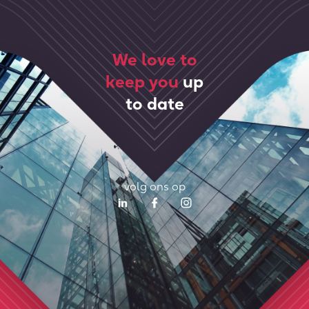
We love to
keep you
up
to date
volg ons op