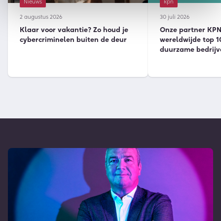
Nieuws
kpn
2 augustus 2026
30 juli 2026
Klaar voor vakantie? Zo houd je
Onze partner KPN 
cybercriminelen buiten de deur
wereldwijde top 1
duurzame bedrijv