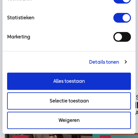
Statistieken
Deel dit bericht met uw netwerk:
Marketing
Details tonen
Alles toestaan
Selectie toestaan
Weigeren