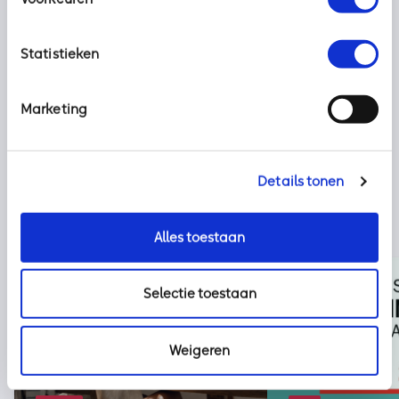
Statistieken
Deel dit bericht met uw netwerk:
Marketing
Details tonen
Alles toestaan
Selectie toestaan
Weigeren