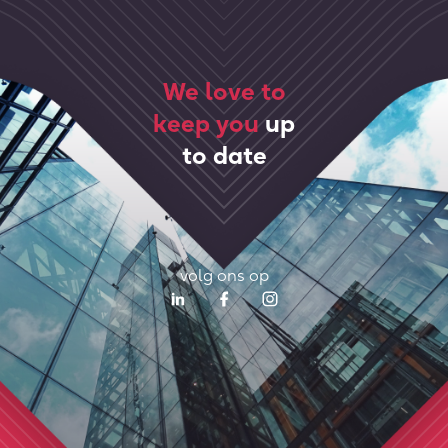
We love to
keep you
up
to date
volg ons op