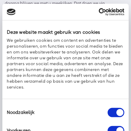
daarna blijven we met u meekijken. Dat doen we via
monitoring en beheer op afstand. Ook waar het gaat om al uw
supportverzoeken staan we voor u klaar. Op die manier laat
Axoft uw IT meebewegen met ontwikkelingen binnen uw
bedrijf. Daardoor blijft u profiteren van beheers- en
Deze website maakt gebruik van cookies
kostenvoordelen, en behaalt u zelfs nog meer voordeel uit uw
IT.
We gebruiken cookies om content en advertenties te
personaliseren, om functies voor social media te bieden
en om ons websiteverkeer te analyseren. Ook delen we
Hoe easy wilt u het hebben?
informatie over uw gebruik van onze site met onze
partners voor social media, adverteren en analyse. Deze
Wilt u ook zo min mogelijk zorgen hebben over uw IT-
partners kunnen deze gegevens combineren met
projecten? Axoft maakt het u zo
easy
mogelijk. Wij richten uw
andere informatie die u aan ze heeft verstrekt of die ze
IT en telecom toekomstvast in, met raad en daad en volledig in
hebben verzameld op basis van uw gebruik van hun
lijn met de zakelijke praktijk van vandaag en morgen.
services.
Daardoor kunt u zich volledig richten op uw kernactiviteiten en
strategie. Wil u meer informatie of advies, neem dan hier
contact
op.
Toestemmingsselectie
Noodzakelijk
Wim Milder ‒ Business Development Directeur
Voorkeuren