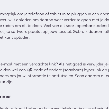
mogelijk om je telefoon of tablet in te pluggen in een ope
je accu wilt opladen om daarna weer verder te gaan met je da
 te raden om dit te doen. Veel van dit soort openbare laders
delijke software plaatst op jouw toestel. Gebruik daarom alt
nel kunt opladen.
e-mail met een verdachte link? Als het goed is verwijder je
 je dan wel een QR-code of andere (scanbare) hyperlink op 
des om jouw informatie te ontfutselen. Scan daarom alle
ar zijn.
ummer
itenland komt het voor dat je een telefoontje of appberich