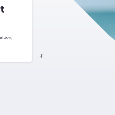
t
lefoon,