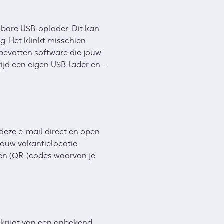
nbare USB-oplader. Dit kan
g. Het klinkt misschien
 bevatten software die jouw
ijd een eigen USB-lader en -
 deze e-mail direct en open
jouw vakantielocatie
en (QR-)codes waarvan je
t krijgt van een onbekend