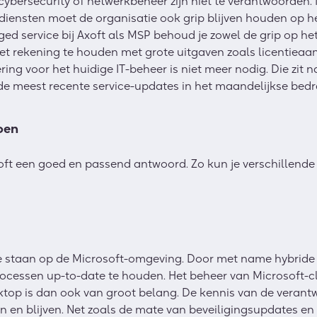
ybersecurity of netwerkbeheer zijn niet te verantwoorden.
T-diensten moet de organisatie ook grip blijven houden op h
d service bij Axoft als MSP behoud je zowel de grip op het
 niet rekening te houden met grote uitgaven zoals licentieaa
ng voor het huidige IT-beheer is niet meer nodig. Die zit n
 meest recente service-updates in het maandelijkse bedr
oen
xoft een goed en passend antwoord. Zo kun je verschillend
e staan op de Microsoft-omgeving. Door met name hybride w
rocessen up-to-date te houden. Het beheer van Microsoft-c
ktop is dan ook van groot belang. De kennis van de verant
n en blijven. Net zoals de mate van beveiligingsupdates en 