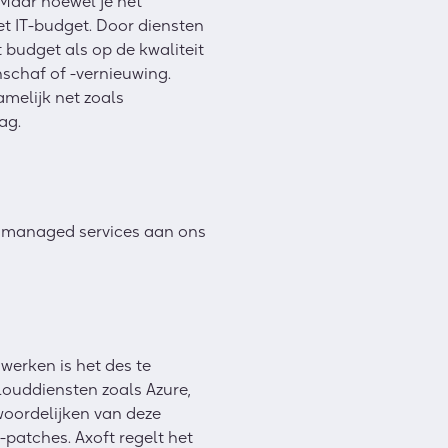
 Maar hoewel je het
et IT-budget. Door diensten
 budget als op de kwaliteit
nschaf of -vernieuwing.
amelijk net zoals
ag.
e managed services aan ons
erken is het des te
louddiensten zoals Azure,
woordelijken van deze
-patches. Axoft regelt het