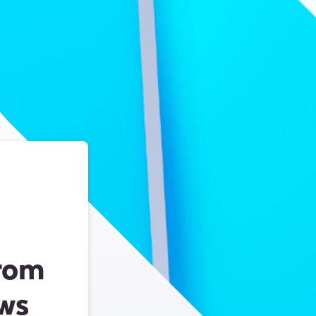
rom
ws