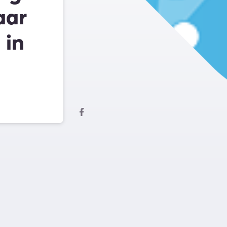
aar
 in