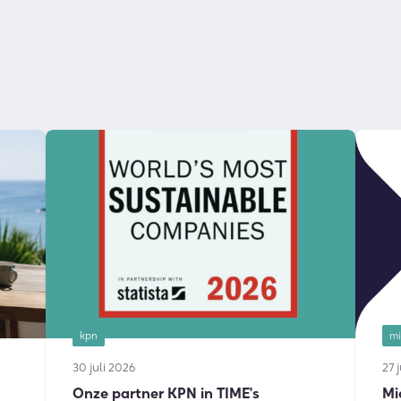
kpn
mi
30 juli 2026
27 
Onze partner KPN in TIME's
Mi