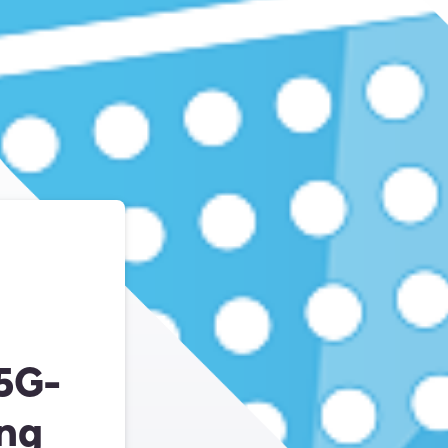
5G-
ng