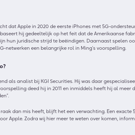
cht dat Apple in 2020 de eerste iPhones met 5G-ondersteu
baseert hij gedeeltelijk op het feit dat de Amerikaanse f
n hun juridische strijd te beëindigen. Daarnaast spelen o
5G-netwerken een belangrijke rol in Ming’s voorspelling.
uo?
d als analist bij KGI Securities. Hij was daar gespecialise
voorspelling deed hij in 2011 en inmiddels heeft hij al meer
en”.
raak dan mis heeft, blijft het een verwachting. Een exacte
r Apple. Zodra wij hier meer te weten over komen, informe