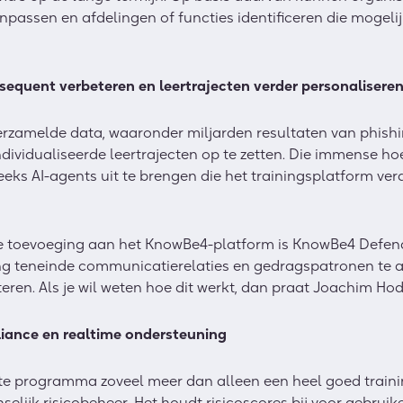
aanpassen en afdelingen of functies identificeren die mogel
sequent verbeteren en leertrajecten verder personalisere
erzamelde data, waaronder miljarden resultaten van phishi
ndividualiseerde leertrajecten op te zetten. Die immense ho
eks AI-agents uit te brengen die het trainingsplatform ver
toevoeging aan het KnowBe4-platform is KnowBe4 Defend.
ng teneinde communicatierelaties en gedragspatronen te a
eren. Als je wil weten hoe dit werkt, dan praat Joachim Hod
liance en realtime ondersteuning
ste programma zoveel meer dan alleen een heel goed train
lijk risicobeheer. Het houdt risicoscores bij voor gebruike