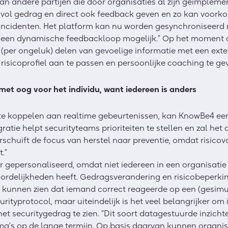
an andere partijen die door organisaties al zijn geïmplem
vol gedrag en direct ook feedback geven en zo kan voork
e incidenten. Het platform kan nu worden gesynchroniseerd
t een dynamische feedbackloop mogelijk.” Op het moment 
t (per ongeluk) delen van gevoelige informatie met een exte
 risicoprofiel aan te passen en persoonlijke coaching te ge
met oog voor het individu, want iedereen is anders
te koppelen aan realtime gebeurtenissen, kan KnowBe4 ee
gratie helpt securityteams prioriteiten te stellen en zal he
schuift de focus van herstel naar preventie, omdat risico
.”
 gepersonaliseerd, omdat niet iedereen in een organisatie 
delijkheden heeft. Gedragsverandering en risicobeperking
e kunnen zien dat iemand correct reageerde op een (gesimu
urityprotocol, maar uiteindelijk is het veel belangrijker om 
et securitygedrag te zien. “Dit soort datagestuurde inzich
a’s op de lange termijn. Op basis daarvan kunnen organis