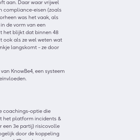
ft aan. Daar waar vrijwel
n compliance-eisen (zoals
orheen was het vaak, als
t in de vorm van een
 het blijkt dat binnen 48
t ook als ze wel weten wat
nkje langskomt – ze door
’ van KnowBe4, een systeem
beïnvloeden.
e coachings-optie die
t het platform incidents &
r een 3
e
partij) risicovolle
mogelijk door de koppeling