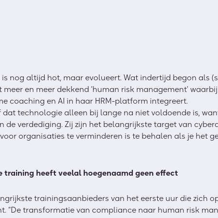
is nog altijd hot, maar evolueert. Wat indertijd begon als (
dt meer en meer dekkend ‘human risk management’ waarbi
e coaching en AI in haar HRM-platform integreert.
ef dat technologie alleen bij lange na niet voldoende is, 
n de verdediging. Zij zijn het belangrijkste target van cyb
s voor organisaties te verminderen is te behalen als je het 
e training heeft veelal hoegenaamd geen effect
grijkste trainingsaanbieders van het eerste uur die zich 
cht. “De transformatie van compliance naar human risk m