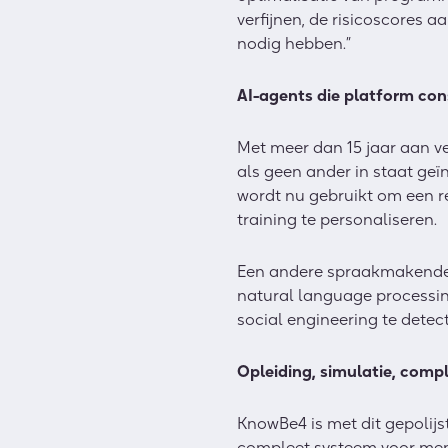
verfijnen, de risicoscores 
nodig hebben.”
AI-agents die platform con
Met meer dan 15 jaar aan v
als geen ander in staat geï
wordt nu gebruikt om een re
training te personaliseren.
Een andere spraakmakende 
natural language processi
social engineering te detect
Opleiding, simulatie, comp
KnowBe4 is met dit gepolij
compleet systeem voor mense