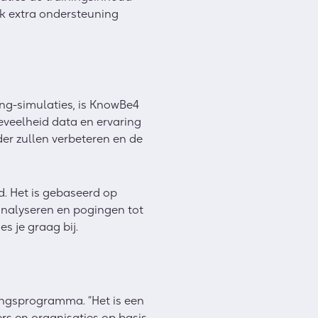
ijk extra ondersteuning
n
ng-simulaties, is KnowBe4
eveelheid data en ervaring
der zullen verbeteren en de
 Het is gebaseerd op
nalyseren en pogingen tot
es je graag bij.
ingsprogramma. “Het is een
rs en organisaties op basis