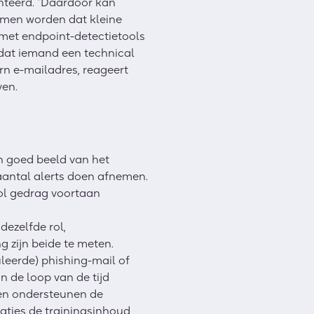
enteerd. “Daardoor kan
omen worden dat kleine
 met endpoint-detectietools
dat iemand een technical
rn e-mailadres, reageert
ven.
n goed beeld van het
t aantal alerts doen afnemen.
vol gedrag voortaan
dezelfde rol,
 zijn beide te meten.
leerde) phishing-mail of
in de loop van de tijd
ten ondersteunen de
aties de trainingsinhoud