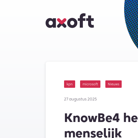
kpn
microsoft
Nieuws
27 augustus 2025
KnowBe4 he
menselijk