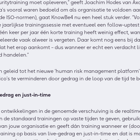
ritytraining moet opleveren,” geeft Joachim Hodes van Axo
a’s vooral waren bedoeld om als organisatie te voldoen aa
de ISO-normen), gaat KnowBe4 nu een heel stuk verder. “Vo
 jaarlijkse trainingssessie met eventueel een follow-uptes
n keer per jaar één korte training heeft weinig effect, want
geleerde vaak alweer is vergeten. Daar komt nog eens bij da
at het erop aankomt – dus wanneer er echt een verdacht li
d handelen.”
n geleid tot het nieuwe ‘human risk management platform
isico’s te verminderen door gedrag in de loop van de tijd te 
gedrag en just-in-time
 ontwikkelingen in de genoemde verschuiving is de realtim
n de standaard trainingen op vaste tijden te geven, gebruik
 van jouw organisatie en geeft dán training wanneer er (doo
raining op basis van live-gedrag en just-in-time en dat is 