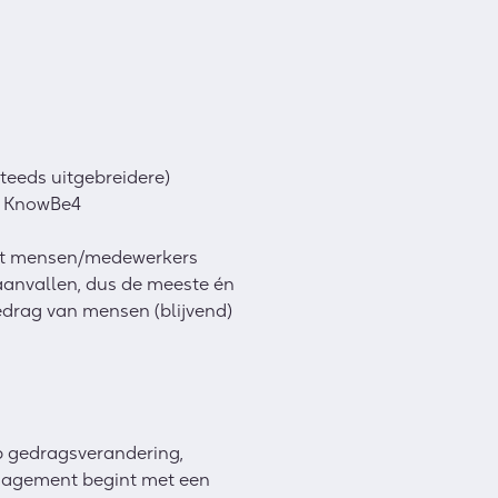
steeds uitgebreidere)
j KnowBe4
want mensen/medewerkers
eraanvallen, dus de meeste én
gedrag van mensen (blijvend)
op gedragsverandering,
anagement begint met een