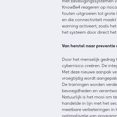
met beveiligingssystemen v
KnowBe4 reageren op risico
fouten uitgroeien tot grot
en die connectiviteit maak
warning activeert, zoals he
het systeem door direct het
Van herstel naar preventie 
Door het menselijk gedrag 
cyberrisico creëren. De inte
Met deze nieuwe aanpak ver
vroegtijdig wordt aangepakt
De trainingen worden verder
bevoegdheden en verantwoor
Natuurlijk is het mooi om t
handelde in lijn met het sec
meetbare verbeteringen in h
optimalisatie van programm