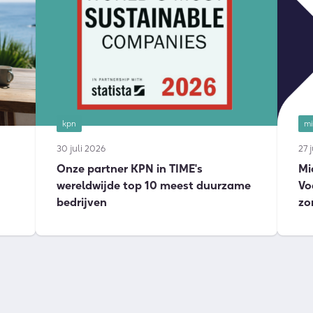
kpn
mi
30 juli 2026
27 
Onze partner KPN in TIME's
Mi
wereldwijde top 10 meest duurzame
Vo
bedrijven
zo