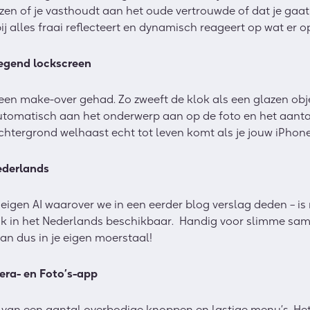
ezen of je vasthoudt aan het oude vertrouwde of dat je gaa
 alles fraai reflecteert en dynamisch reageert op wat er 
wegend lockscreen
en make-over gehad. Zo zweeft de klok als een glazen obje
utomatisch aan het onderwerp aan op de foto en het aanta
chtergrond welhaast echt tot leven komt als je jouw iPhon
Nederlands
s eigen AI waarover we in een eerder blog verslag deden – is
ook in het Nederlands beschikbaar. Handig voor slimme sam
aan dus in je eigen moerstaal!
ra- en Foto’s-app
an een aantal overbodige knoppen en lastige menu’s. Het