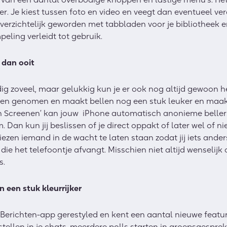
r. Je kiest tussen foto en video en veegt dan eventueel ver
verzichtelijk geworden met tabbladen voor je bibliotheek 
peling verleidt tot gebruik.
 dan ooit
g zoveel, maar gelukkig kun je er ook nog altijd gewoon h
en genomen en maakt bellen nog een stuk leuker en maakt 
n Screenen’ kan jouw iPhone automatisch anonieme beller
 Dan kun jij beslissen of je direct oppakt of later wel of ni
 kiezen iemand in de wacht te laten staan zodat jij iets ande
e het telefoontje afvangt. Misschien niet altijd wenselijk 
s.
 een stuk kleurrijker
e Berichten-app gerestyled en kent een aantal nieuwe featu
stellen in je chats, meerdere polls starten in groepsgesp