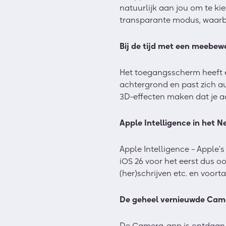
natuurlijk aan jou om te ki
transparante modus, waarbij
Bij de tijd met een meebe
Het toegangsscherm heeft e
achtergrond en past zich a
3D-effecten maken dat je a
Apple Intelligence in het 
Apple Intelligence – Apple’
iOS 26 voor het eerst dus 
(her)schrijven etc. en voort
De geheel vernieuwde Came
De Camera-app is ontdaan v