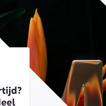
ijd?
Heel