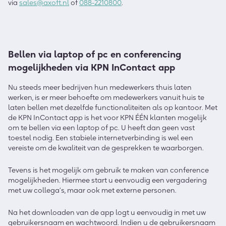
via
sales@axoft.nl
of
088-2210800
.
Bellen via laptop of pc
en
conferencing
mogelijkheden
via KPN InContact app
Nu steeds meer bedrijven hun medewerkers thuis laten
werken,
is er meer
behoefte
om medewerkers vanuit huis te
laten bellen met
dezelfde
functionaliteiten als op kantoor. Met
de KPN
InContact
app is het voor KPN ÉÉN klanten mogelijk
om te bellen via een laptop of pc. U heeft dan geen vast
toestel nodig. Een stabiele internetverbinding is wel een
vereiste om de kwaliteit van de gesprekken te waarborgen.
Tevens is het mogelijk om gebruik te maken van conference
mogelijkheden. Hiermee start u eenvoudig een vergadering
met uw collega’s, maar ook met externe personen.
Na het downloaden van de app
logt
u eenvoudig
in met uw
gebruikersnaam en wachtwoord. Indien u de gebruikersnaam