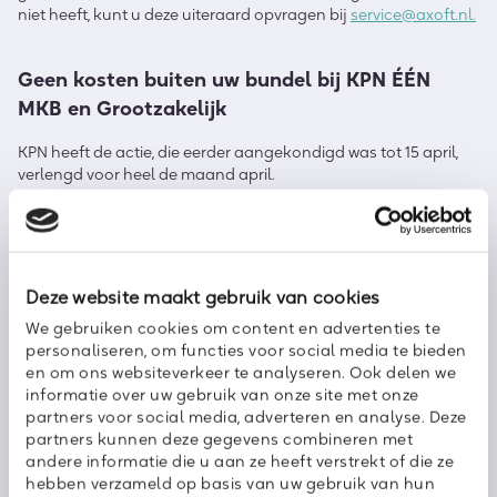
niet heeft
,
kunt u deze
uiteraard opvragen bij
service@axoft.nl.
Geen kosten buiten uw bundel bij KPN ÉÉN
MKB en Grootzakelijk
KPN heeft de actie, die eerder aangekondigd was tot 15 april,
verlengd voor heel de maand apr
il.
Gedurende de g
ehele maand
worden de kosten voor mobiel
bellen buiten de bundel naar Nederlandse nummers niet in
rekening gebracht (kosten voor het bellen naar 090X-, 18-, 067-,
084
*
en 087-nummers worden wel in rekening gebracht).
Deze website maakt gebruik van cookies
We gebruiken cookies om content en advertenties te
personaliseren, om functies voor social media te bieden
en om ons websiteverkeer te analyseren. Ook delen we
informatie over uw gebruik van onze site met onze
partners voor social media, adverteren en analyse. Deze
Deel dit bericht met uw netwerk:
partners kunnen deze gegevens combineren met
andere informatie die u aan ze heeft verstrekt of die ze
hebben verzameld op basis van uw gebruik van hun