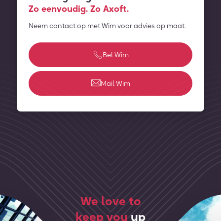
Zo eenvoudig. Zo Axoft.
Neem contact op met Wim voor advies op maat.
Bel Wim
Mail Wim
We love to
keep you
up