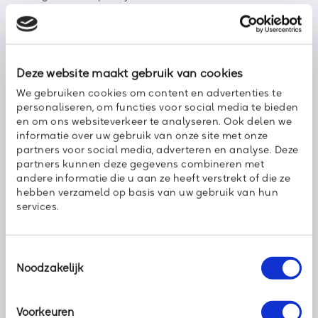
beschikbaar in een online portal. U bepaalt zelf welke
trainingen relevant zijn en medewerkers kunnen via hun eigen
login de training volgen. Eenvoudig online en in hun eigen
tempo.
Deze website maakt gebruik van cookies
Klik
hier
voor meer informatie over de 5 Minutes Online
We gebruiken cookies om content en advertenties te
Training.
personaliseren, om functies voor social media te bieden
en om ons websiteverkeer te analyseren. Ook delen we
informatie over uw gebruik van onze site met onze
Met de blik op de toekomst
partners voor social media, adverteren en analyse. Deze
partners kunnen deze gegevens combineren met
Met een frisse blik kijken wij vooruit en zoeken we consequent
andere informatie die u aan ze heeft verstrekt of die ze
naar nieuwe (technische) mogelijkheden om uw
hebben verzameld op basis van uw gebruik van hun
dienstverlening op IT-gebied vooruit te helpen. Onze
services.
trainingen sluiten daar perfect bij aan. Heeft u vragen over de
trainingen of een training in het bijzonder? Neem dan contact
met ons op.
Toestemmingsselectie
Noodzakelijk
Wim Milder – Business Development Directeur
Voorkeuren