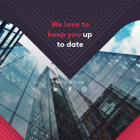
We love to
keep you
up
to date
volg ons op