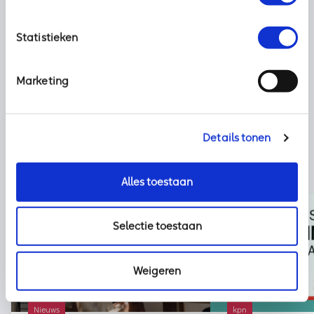
Deel dit bericht met uw netwerk:
Statistieken
Marketing
Details tonen
Alles toestaan
Selectie toestaan
Weigeren
Nieuws
kpn