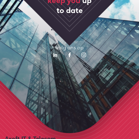
keep you
up
to date
volg ons op
Axoft IT & Telecom