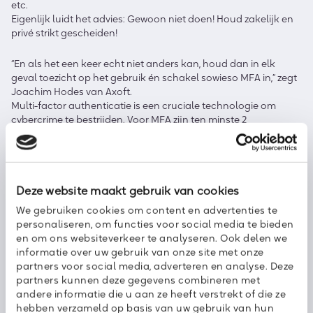
etc.
Eigenlijk luidt het advies: Gewoon niet doen! Houd zakelijk en
privé strikt gescheiden!
“En als het een keer echt niet anders kan, houd dan in elk
geval toezicht op het gebruik én schakel sowieso MFA in,” zegt
Joachim Hodes van Axoft.
Multi-factor authenticatie is een cruciale technologie om
cybercrime te bestrijden. Voor MFA zijn ten minste 2
verschillende technologieën van ten minste 2
technologiegroepen nodig voor het authenticatieproces. Zo
voorkom je dat iemand ongeoorloofd met je apparatuur aan
de slag kan. Als je meer wilt weten over MFA,
schakel je met
Joachim Hodes.
Deze website maakt gebruik van cookies
We gebruiken cookies om content en advertenties te
personaliseren, om functies voor social media te bieden
en om ons websiteverkeer te analyseren. Ook delen we
informatie over uw gebruik van onze site met onze
partners voor social media, adverteren en analyse. Deze
Deel dit bericht met uw netwerk:
partners kunnen deze gegevens combineren met
andere informatie die u aan ze heeft verstrekt of die ze
hebben verzameld op basis van uw gebruik van hun