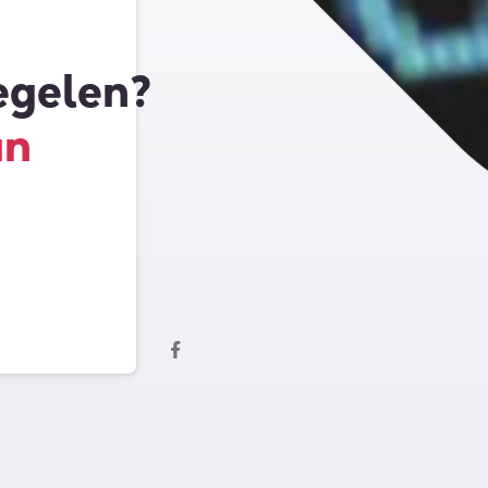
egelen?
an