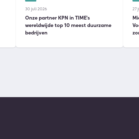
30 juli 2026
27 
Onze partner KPN in TIME's
Mi
wereldwijde top 10 meest duurzame
Vo
bedrijven
zo