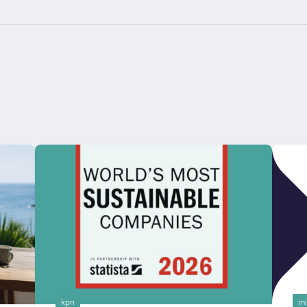
kpn
mi