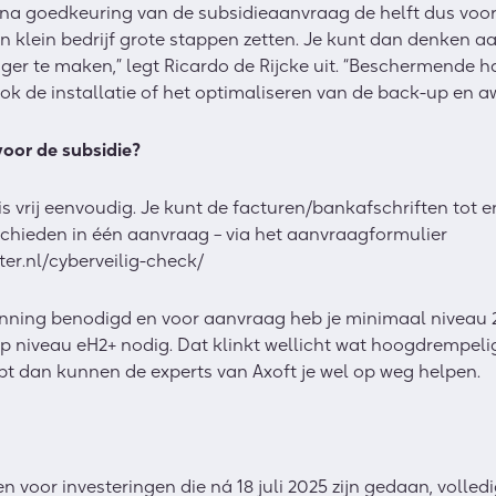
 na goedkeuring van de subsidieaanvraag de helft dus voor
n klein bedrijf grote stappen zetten. Je kunt dan denken aa
iger te maken,” legt Ricardo de Rijcke uit. “Beschermende h
ok de installatie of het optimaliseren van de back-up en a
oor de subsidie?
s vrij eenvoudig. Je kunt de facturen/bankafschriften tot e
schieden in één aanvraag – via het aanvraagformulier
nter.nl/cyberveilig-check/
ning benodigd en voor aanvraag heb je minimaal niveau 2+ 
niveau eH2+ nodig. Dat klinkt wellicht wat hoogdrempelig,
ebt dan kunnen de experts van Axoft je wel op weg helpen.
en voor investeringen die ná 18 juli 2025 zijn gedaan, volled