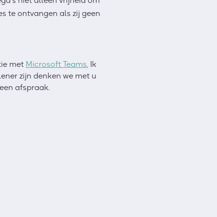
ga’s niet alleen vrijheid om
s te ontvangen als zij geen
tie met
Microsoft Teams.
Ik
lener zijn denken we met u
een afspraak.