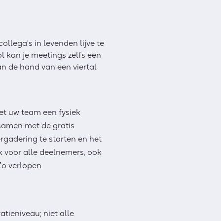
ollega’s in levenden lijve te
l kan je meetings zelfs een
an de hand van een viertal
et uw team een fysiek
 samen met de gratis
rgadering te starten en het
k voor alle deelnemers, ook
Zo verlopen
tieniveau; niet alle