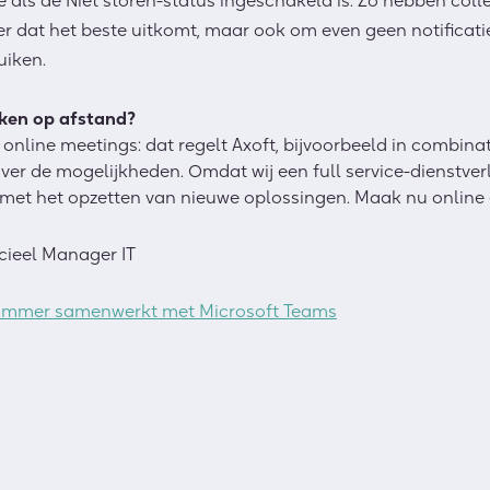
e als de Niet storen-status ingeschakeld is. Zo hebben colle
 dat het beste uitkomt, maar ook om even geen notificatie
uiken.
ken op afstand?
e online meetings: dat regelt Axoft, bijvoorbeeld in combina
er de mogelijkheden. Omdat wij een full service-dienstver
et het opzetten van nieuwe oplossingen. Maak nu online 
cieel Manager IT
slimmer samenwerkt met Microsoft Teams