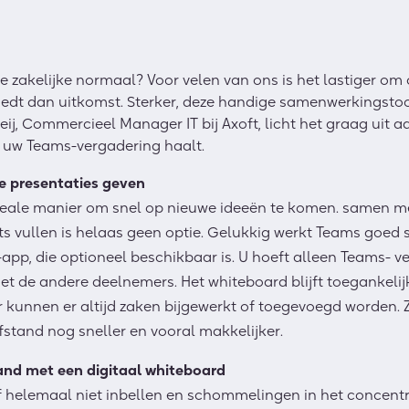
 zakelijke normaal? Voor velen van ons is het lastiger om c
iedt dan uitkomst. Sterker, deze handige samenwerkingstoo
ij, Commercieel Manager IT bij Axoft, licht het graag uit a
 uw Teams-vergadering haalt.
e presentaties geven
deale manier om snel op nieuwe ideeën te komen. samen m
ts vullen is helaas geen optie. Gelukkig werkt Teams goed
pp, die optioneel beschikbaar is. U hoeft alleen Teams- ve
et de andere deelnemers. Het whiteboard blijft toegankelij
r kunnen er altijd zaken bijgewerkt of toegevoegd worden. 
tand nog sneller en vooral makkelijker.
and met een digitaal whiteboard
of helemaal niet inbellen en schommelingen in het concentra