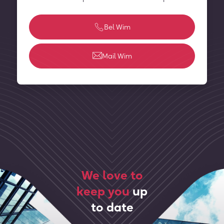
Bel Wim
Mail Wim
We love to
keep you
up
to date