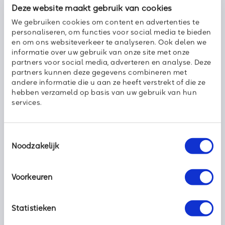
Deze website maakt gebruik van cookies
zo snel profiteren van alle voordelen die bellen via de cloud
biedt. U bent van harte welkom bij ons in Capelle aan den
We gebruiken cookies om content en advertenties te
IJssel. Vanzelfsprekend komen we ook graag bij u langs voor
personaliseren, om functies voor social media te bieden
een vrijblijvend gesprek en een demonstratie.
Maak online een
en om ons websiteverkeer te analyseren. Ook delen we
afspraak
.
informatie over uw gebruik van onze site met onze
partners voor social media, adverteren en analyse. Deze
Stefan Voorthuijsen – Accountmanager
partners kunnen deze gegevens combineren met
andere informatie die u aan ze heeft verstrekt of die ze
hebben verzameld op basis van uw gebruik van hun
Ontdek hier ook alles over de Axoft EASY Cloud Telefonie
services.
oplossing
Toestemmingsselectie
Noodzakelijk
Deel dit bericht met uw netwerk:
Voorkeuren
Statistieken