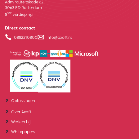
Admiraliteitskade 62
3063 ED Rotterdam
ste
8
verdieping
Direct contact
0882210800
info@axoft.nl
Oplossingen
Over Axoft
Werken bij
Whitepapers