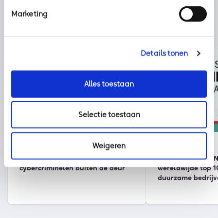
Marketing
Details tonen
Alles toestaan
Selectie toestaan
Nieuws
kpn
Weigeren
2 augustus 2026
30 juli 2026
Klaar voor vakantie? Zo houd je
Onze partner KPN 
cybercriminelen buiten de deur
wereldwijde top 1
duurzame bedrijv