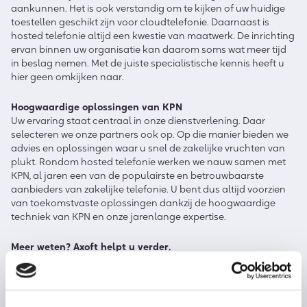
aankunnen. Het is ook verstandig om te kijken of uw huidige
toestellen geschikt zijn voor cloudtelefonie. Daarnaast is
hosted telefonie altijd een kwestie van maatwerk. De inrichting
ervan binnen uw organisatie kan daarom soms wat meer tijd
in beslag nemen. Met de juiste specialistische kennis heeft u
hier geen omkijken naar.
Hoogwaardige oplossingen van KPN
Uw ervaring staat centraal in onze dienstverlening. Daar
selecteren we onze partners ook op. Op die manier bieden we
advies en oplossingen waar u snel de zakelijke vruchten van
plukt. Rondom hosted telefonie werken we nauw samen met
KPN, al jaren een van de populairste en betrouwbaarste
aanbieders van zakelijke telefonie. U bent dus altijd voorzien
van toekomstvaste oplossingen dankzij de hoogwaardige
techniek van KPN en onze jarenlange expertise.
Meer weten? Axoft helpt u verder.
Wilt u uzelf ook niet langer beperkingen opleggen rondom uw
telefonie? Neem dan contact met ons op. Wij spreken uw taal
en ondersteunen u met raad en daad. Ook úw organisatie kan