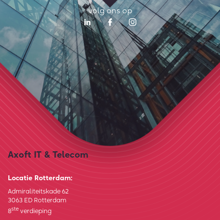
volg ons op
Axoft IT & Telecom
Locatie Rotterdam:
Admiraliteitskade 62
3063 ED Rotterdam
ste
8
verdieping