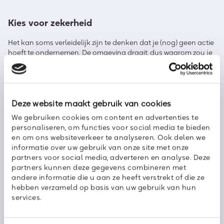
Kies voor zekerheid
Het kan soms verleidelijk zijn te denken dat je (nog) geen actie
hoeft te ondernemen. De omgeving draait, dus waarom zou je
al die patches keer op keer weer installeren? Ons advies? Altijd
doen! Updates zijn cruciaal om je apparaten veilig en
compliant te houden, dus voer ook deze maandelijkse – en
zeker de kritieke – patches zo spoedig mogelijk uit. Doe dit
echter wel pas nadat je voorafgaand aan de implementatie
Deze website maakt gebruik van cookies
hebt gecheckt of de infrastructuur en (bedrijfs)applicaties
We gebruiken cookies om content en advertenties te
correct blijven werken. Dus eerst in een testomgeving en dan
personaliseren, om functies voor social media te bieden
pas live.
en om ons websiteverkeer te analyseren. Ook delen we
informatie over uw gebruik van onze site met onze
partners voor social media, adverteren en analyse. Deze
Kies voor Axoft
partners kunnen deze gegevens combineren met
andere informatie die u aan ze heeft verstrekt of die ze
Het kan nog makkelijker. Als wij de omgeving voor je beheren,
hebben verzameld op basis van uw gebruik van hun
kun je zorgeloos ondernemen en zorgen onze specialisten dat
services.
alles altijd feilloos (door)draait zonder dat je ernaar hoeft om
te kijken. Daarbij nemen we meer mee dan enkel de patches
van Microsoft én meer dan enkel die van de Patch Tuesday. Zo