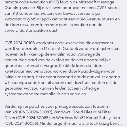
remote code execution (RCE) fout in de Microsoft Message
Queuing service. Bij deze kwetsbaarheid met een CVSS-score
van 9.8 konden aanvallers een bewust vervaardigd
kwaadaardig MSMQ-pakket naar een MSMQ-server sturen en
dat kan resulteren in remote code execution aan de
serverzijde. Aanpakken dus!
CVE-2024-30103 voorkomt code-execution die ongewenst
wordt veroorzaakt in Microsoft Outlook zonder dat gebruikers
hoeven te klikken op de e-mailinhoud. Vanwege de
eenvoudige aard van de exploit en de niet noodzakelijke
gebruikersinteractie, vergrootte dit de kans dat deze
kwetsbaarheid benut zou worden door kwaadwilligen voor
initiële toegang. Het gevaar bestond dat de aanvaller daarna
willekeurige code kon uitvoeren met dezelfde rechten als de
gebruiker, wat zou kunnen leiden tot een volledige
systeemovername met alle risico’s van dien.
Verder zijn er patches voor privilege escalation fouten in
Win32k (CVE-2024-30082), Windows Cloud Files Mini Filter
Driver (CVE-2024-30085) en Windows Win32 Kernel Subsystem
(CVE-2024-30086). Minder urgent, maar als je toch bezig bent …