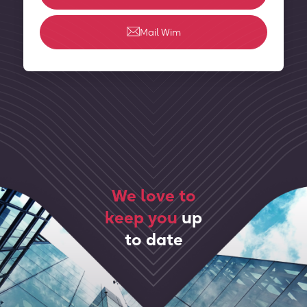
Mail Wim
We love to
keep you
up
to date