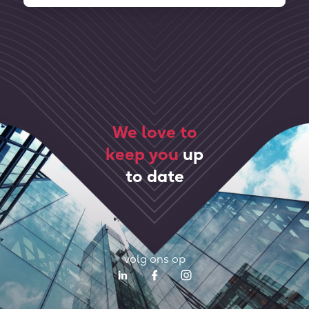
We love to
keep you
up
to date
volg ons op