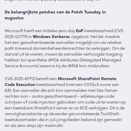
De belangrijkste patches van de Patch Tuesday in
augustus
Microsoft heeft een kritieke zero-day
EoP
kwetsbaarheid (CVE-
2025-53779) in
Windows Kerberos
opgelost. Het lek maakte
het een geauthentiseerde aanvaller mogelijk om via relative
path traversal domeinbeheerdersrechten te verkrijgen. Om de
aanval uit te voeren, moest de aanvaller verhoogde toegang
hebben tot specifieke dMSA attributes (Delegated Managed
Service Accounts) waarna hij de dMSA kon misbruiken.
CVE-2025-49712 betreft een
Microsoft SharePoint Remote
Code Execution
kwetsbaarheid
(met een CVSSv3-score van
8,8). Een aanvaller die zich kon aanmelden met Site Owner-
rechten kon – zodra geauthentiseerd – willekeurige code
schrijven of code injection gebruiken om code uit te voeren op
een kwetsbare SharePoint server en zo RCE verkrijgen. Dit is de
vervolgherstelactie op de eerder geconstateerde ToolShell-
kwetsbaarheden die in juli jongstleden bekend zijn gemaakt
en als zero-days zijn misbruikt.