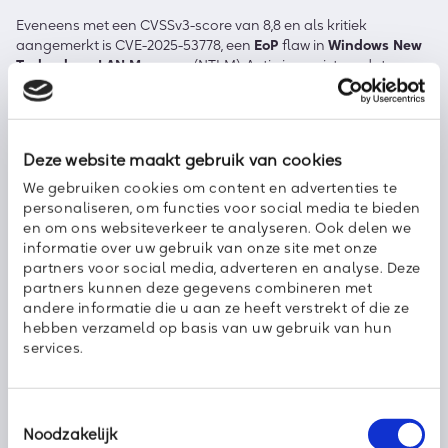
Eveneens met een CVSSv3-score van 8,8 en als kritiek
aangemerkt is CVE-2025-53778, een
EoP
flaw in
Windows New
Technology LAN Manager
(NTLM). Actie is vereist omdat
succesvolle exploitatie een aanvaller in staat stelt privileges te
verhogen naar SYSTEM-niveau. Dit is de tweede kritieke EoP
kwetsbaarheid in Windows
NTLM
van het jaar, nadat in januari
al CVE-2025-21311 werd verholpen!
Deze website maakt gebruik van cookies
We gebruiken cookies om content en advertenties te
Verder zijn er oplossingen voor een viertal geconstateerde
personaliseren, om functies voor social media te bieden
problemen met
Microsoft Message Queuing (MSMQ)
. Een
en om ons websiteverkeer te analyseren. Ook delen we
aanvaller die in staat is een speciaal samengesteld MSMQ-
informatie over uw gebruik van onze site met onze
pakket naar een kwetsbare server te sturen kan
code
partners voor social media, adverteren en analyse. Deze
execution
bereiken. Drie van de vier CVE’s (CVE-2025-53143,
partners kunnen deze gegevens combineren met
CVE-2025-53144 en CVE-2025-53145) kennen een CVSSv3-score
andere informatie die u aan ze heeft verstrekt of die ze
van 8,8 en zijn als belangrijk aangemerkt. CVE-2025-50177
hebben verzameld op basis van uw gebruik van hun
krijgt een score van 8,1 en deze laatste is ook als kritiek
services.
beoordeeld. Aandacht vereist, dus patchen!
Zoals gezegd is de totale lijst nog een stuk langer én dan zijn
er ook nog eens meerdere vendors die stuk voor stuk
Toestemmingsselectie
regelmatig met hun eigen updates en patches komen. Wil je
Noodzakelijk