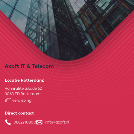
Axoft IT & Telecom
Locatie Rotterdam:
Admiraliteitskade 62
3063 ED Rotterdam
ste
8
verdieping
Direct contact
0882210800
info@axoft.nl