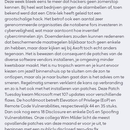
Deze week bleek eens te meer dat hackers geen zomerstop
kennen. Bij heel wat bedrijven gingen de alarmbellen af, toen
bekend werd dat een Citrix-lek heeft geleid tot een
grootschalige hack. Het betrof ook een aantal zeer
gerenommeerde organisaties die notabene fors investeren in
cyberveiligheid, wat maar aantoont hoe inventief
cybercriminelen zijn. Doemdenkers zouden kunnen redeneren
dat beschermende maatregelen blijkbaar toch geen enkele
zin hebben, maar daar kijken wij bij Axoft toch echt anders
tegenaan. Het is bewezen dat consequent de patches van de
diverse software vendors installeren, je omgeving minder
kwetsbaar maakt. Het is nu tropisch warm en je kunt ervoor
kiezen om jezelf binnenshuis op te sluiten om de zon te
ontlopen, maar als je naar buiten gaat dan is het advies om te
smeren. Regelmatig smeren verkleint de kans op verbranding
en zo is het ook met het installeren van patches. Deze Patch
Tuesday kwam Microsoft met 107 updates voor verschillende
flaws. De hoofdmoot betreft Elevation of Privilege (EoP) en
Remote Code Vulnerabilities, respectievelijk 44 en 35 stuks.
Dan ook nog eens 18 Disclosure en enkele DoS en Spoofing
Vulnerabitities. Onze collega Wim Milder licht de meest
opvallende patches van deze maand er voor je uit, te
beginnen met een publicly disclosed zero-day fix.