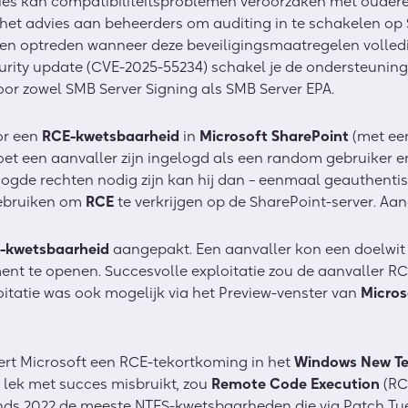
ies kan compatibiliteitsproblemen veroorzaken met ouder
het advies aan beheerders om auditing in te schakelen op
llen optreden wanneer deze beveiligingsmaatregelen voll
urity update (CVE-2025-55234) schakel je de ondersteuning 
oor zowel SMB Server Signing als SMB Server EPA.
or een
RCE-kwetsbaarheid
in
Microsoft SharePoint
(met een
et een aanvaller zijn ingelogd als een random gebruiker e
ogde rechten nodig zijn kan hij dan – eenmaal geauthentis
 gebruiken om
RCE
te verkrijgen op de SharePoint-server. Aan
-kwetsbaarheid
aangepakt. Een aanvaller kon een doelwit 
nt te openen. Succesvolle exploitatie zou de aanvaller RC
itatie was ook mogelijk via het Preview-venster van
Micros
rt Microsoft een RCE-tekortkoming in het
Windows New Te
t lek met succes misbruikt, zou
Remote Code Execution
(RC
sinds 2022 de meeste NTFS-kwetsbaarheden die via Patch Tu