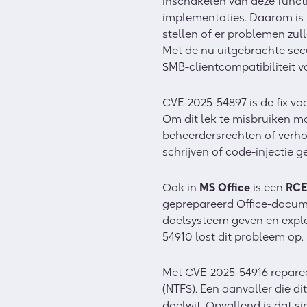
inschakelen van deze funct
implementaties. Daarom is 
stellen of er problemen zu
Met de nu uitgebrachte sec
SMB-clientcompatibiliteit v
CVE-2025-54897 is de fix vo
Om dit lek te misbruiken mo
beheerdersrechten of verho
schrijven of code-injectie
Ook in
MS Office
is een
RCE
geprepareerd Office-docume
doelsysteem geven en explo
54910 lost dit probleem op.
Met CVE-2025-54916 reparee
(NTFS). Een aanvaller die di
doelwit. Opvallend is dat 