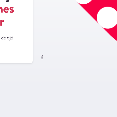
hes
r
de tijd