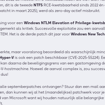
n, dit is de tweede
NTFS
RCE-kwetsbaarheid sinds 2022 én 
atcht in maart 2025), werd als zero-day actief misbruikt.
sing voor een
Windows NTLM
Elevation of Privilege
–
kwetsb
gemerkt als kritiek. Succesvolle exploitatie zou een aanvall
TEM. Het is de derde patch dit jaar voor
Windows New Tech
merkte, maar vooralsnog beoordeeld als waarschijnlijk min
Hyper-V
is ook een patch beschikbaar (CVE-2025-55224). Een
, kan daarna de beveiligingsgrens van een gastomgeving d
-V-hostmachine. Hoewel de aanval complex is, zou succesvo
 dus!
et alle septemberpatches ontvangen? Stuur dan een mail a
ken, dan kunnen wij al het (maandelijkse) patchwerk voor je 
d van Microsoft want wij houden natuurlijk alle belangrijke v
t.