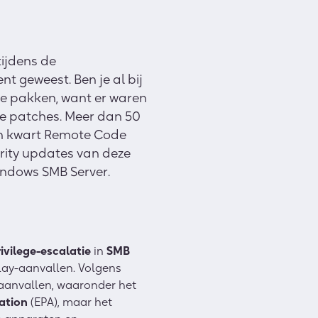
ijdens de
nt geweest. Ben je al bij
 te pakken, want er waren
we patches. Meer dan 50
een kwart Remote Code
urity updates van deze
Windows SMB Server.
ivilege-escalatie
in
SMB
elay-aanvallen. Volgens
aanvallen, waaronder het
cation
(EPA), maar het