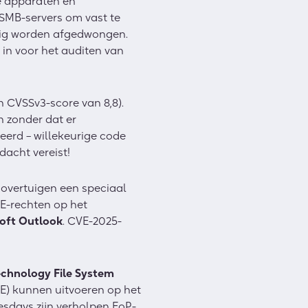
e apparaten en
 SMB-servers om vast te
edig worden afgedwongen.
in voor het auditen van
 CVSSv3-score van 8,8).
n zonder dat er
eerd – willekeurige code
dacht vereist!
overtuigen een speciaal
E-rechten op het
oft Outlook
. CVE-2025-
chnology File System
E) kunnen uitvoeren op het
esdays zijn verholpen EoP-