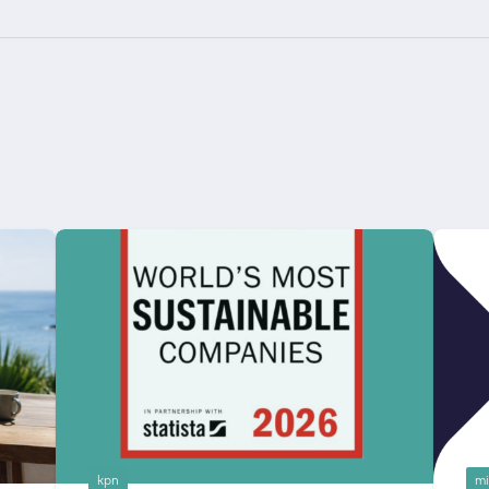
kpn
mi