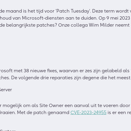
e maand is het tijd voor ‘Patch Tuesday’. Deze term wordt v
oud van Microsoft-diensten aan te duiden. Op 9 mei 2023
n de belangrijkste patches? Onze collega Wim M
i
lder neemt 
oft met 38 nieuwe fixes, waarvan er zes zijn gelabeld als ‘
es. De volgende drie reparaties zijn degene die het meest kr
Server
r mogelijk om als Site Owner een aanval uit te voeren doo
 draaien. Met de patch genaamd
CVE-2023-24955
is er een 