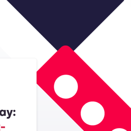
ay:
-