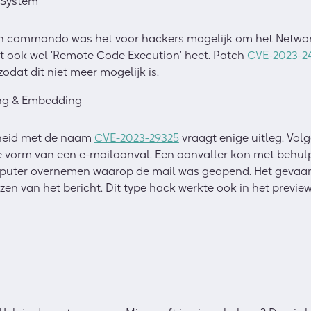
 System
n commando was het voor hackers mogelijk om het Network
 ook wel ‘Remote Code Execution’ heet. Patch
CVE-2023-2
dat dit niet meer mogelijk is.
ng & Embedding
heid met de naam
CVE-2023-29325
vraagt enige uitleg. Vol
e vorm van een e-mailaanval. Een aanvaller kon met behulp
uter overnemen waarop de mail was geopend. Het gevaar z
ezen van het bericht. Dit type hack werkte ook in het previ