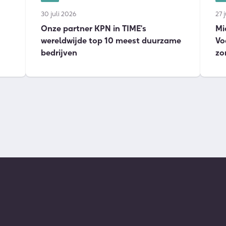
30 juli 2026
27 
Onze partner KPN in TIME's
Mi
wereldwijde top 10 meest duurzame
Vo
bedrijven
zo