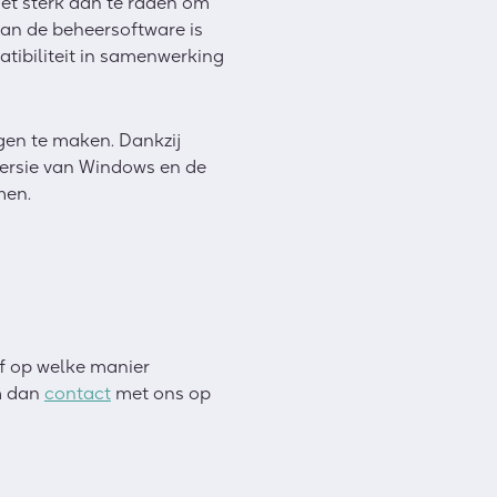
het sterk aan te raden om
van de beheersoftware is
tibiliteit in samenwerking
rgen te maken. Dankzij
ersie van Windows en de
men.
of op welke manier
m dan
contact
met ons op