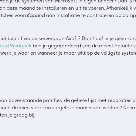
 Heb je de systemen van Microsoft in eigen beheer? Dan is 
 deze maand te installeren en uit te voeren. Afhankelijk 
atches voorafgaand aan installatie te controleren op compa
et bedrijf via de servers van Axoft? Dan hoef je je geen zo
loud Werkplek
ben je gegarandeerd van de meest actuele v
erk je waar en wanneer je maar wilt op de veiligste syste
van bovenstaande patches, de gehele lijst met reparaties 
kunnen draaien voor een zorgeloze manier van werken? Nee
en je graag bij.