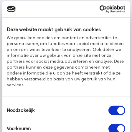
Maak hier alsnog geen verbinding mee en wacht totdat je
zeker weet waar je verbinding maakt. Dit soort gratis
internetplekken zijn voor hackers en andere kwaadwillenden
een makkelijke manier om al jouw gegevens te
onderscheppen. Maak daarom altijd gebruik van een VPN-
Deze website maakt gebruik van cookies
verbinding. Zo ben je verzekerd van veiligheid, waar je ook
We gebruiken cookies om content en advertenties te
bent.
personaliseren, om functies voor social media te bieden
en om ons websiteverkeer te analyseren. Ook delen we
informatie over uw gebruik van onze site met onze
Meer weten
partners voor social media, adverteren en analyse. Deze
partners kunnen deze gegevens combineren met
Ben je net terug van vakantie of heb je juist plannen om op
andere informatie die u aan ze heeft verstrekt of die ze
reis te gaan? Wij denken graag met je mee hoe zowel jij als
hebben verzameld op basis van uw gebruik van hun
jouw collega’s op de veiligste manier kunnen surfen. Neem
services.
vandaag
contact
met ons op en wij geven je snel advies over
de mogelijkheden.
Rick de Ruiter
Toestemmingsselectie
Sales
Noodzakelijk
Voorkeuren