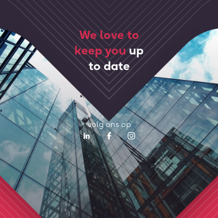
We love to
keep you
up
to date
volg ons op