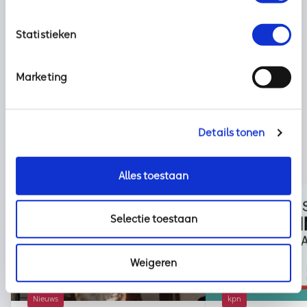
Deel dit bericht met uw netwerk:
Statistieken
Marketing
Details tonen
Alles toestaan
Selectie toestaan
Weigeren
Nieuws
kpn