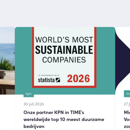
kpn
mi
30 juli 2026
27 
Onze partner KPN in TIME's
Mi
wereldwijde top 10 meest duurzame
Vo
bedrijven
zo