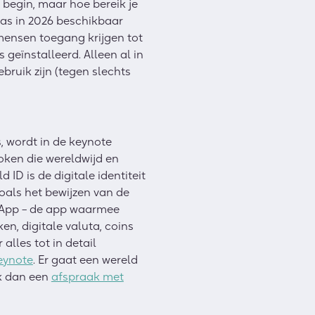
 begin, maar hoe bereik je
pas in 2026 beschikbaar
 mensen toegang krijgen tot
 geïnstalleerd. Alleen al in
bruik zijn (tegen slechts
, wordt in de keynote
oken die wereldwijd en
ID is de digitale identiteit
zoals het bewijzen van de
d App – de app waarmee
, digitale valuta, coins
alles tot in detail
eynote
.
Er gaat een wereld
ak dan een
afspraak met