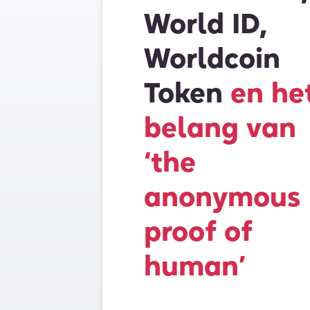
World ID,
Worldcoin
Token
en he
belang van
‘the
anonymous
proof of
human’