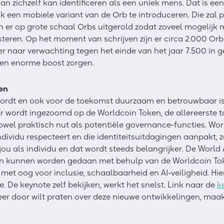
an zichzelf kan identificeren als een uniek mens. Dat is een
 een mobiele variant van de Orb te introduceren. Die zal 
n er op grote schaal Orbs uitgerold zodat zoveel mogelijk
teren. Op het moment van schrijven zijn er circa 2.000 Orbs
er naar verwachting tegen het einde van het jaar 7.500 in ge
 een enorme boost zorgen.
en
 wordt en ook voor de toekomst duurzaam en betrouwbaar is
Er wordt ingezoomd op de Worldcoin Token, de allereerste t
wel praktisch nut als potentiële governance-functies. World 
ndividu respecteert en die identiteitsuitdagingen aanpakt, 
jou als individu en dat wordt steeds belangrijker. De Worl
 kunnen worden gedaan met behulp van de Worldcoin Token
 met oog voor inclusie, schaalbaarheid en AI-veiligheid. Hier 
e. De keynote zelf bekijken, werkt het snelst. Link naar de
k
keer door wilt praten over deze nieuwe ontwikkelingen, ma