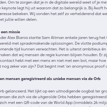
n. Om te zorgen dat je in de digitale wereld weet of je m
keynote legt hij uit waarom dat zo belangrijk is. Bij Axoft h
eresse bekeken. Wij vonden het zelf zo verhelderend dat w
 jullie willen delen.
n een missie
r Alex Blania startte Sam Altman enkele jaren terug het t
wereld met spraakmakende oplossingen. De vlotte podiump
mende tijd kunnen verwachten. Het is uiterst ambitieus én 
aken dat wij mensen de regie kunnen blijven houden. Er zijn
e contact hebt met een mens en niet met een bot, maar hoe
t nog zeker van zijn? Dat begint met ‘an anonymous proof 
joen mensen geregistreerd als unieke mensen via de Orb
 Orb gelanceerd. Het lijkt op een uitnodigende oogbal ter gr
ensen die zich via de uitgerolde Orbs hebben geregistreer
ich met een QR-code van de World App (inmiddels 26 milj