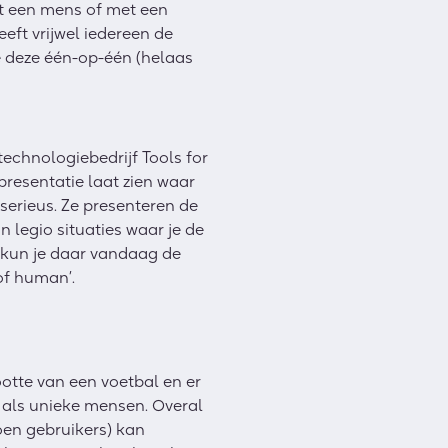
et een mens of met een
eeft vrijwel iedereen de
e deze één-op-één (helaas
echnologiebedrijf Tools for
resentatie laat zien waar
serieus. Ze presenteren de
 legio situaties waar je de
 kun je daar vandaag de
of human’.
ootte van een voetbal en er
d als unieke mensen. Overal
oen gebruikers) kan