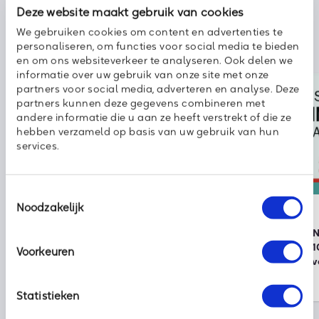
Deze website maakt gebruik van cookies
We gebruiken cookies om content en advertenties te
personaliseren, om functies voor social media te bieden
en om ons websiteverkeer te analyseren. Ook delen we
informatie over uw gebruik van onze site met onze
partners voor social media, adverteren en analyse. Deze
partners kunnen deze gegevens combineren met
andere informatie die u aan ze heeft verstrekt of die ze
hebben verzameld op basis van uw gebruik van hun
services.
Toestemmingsselectie
Nieuws
kpn
Noodzakelijk
2 augustus 2026
30 juli 2026
Klaar voor vakantie? Zo houd je
Onze partner KPN 
cybercriminelen buiten de deur
wereldwijde top 1
Voorkeuren
duurzame bedrijv
Statistieken