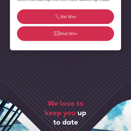
Bel Wim
Mail Wim
We love to
keep you
up
to date