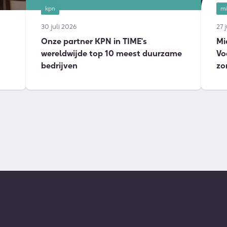
kpn
mi
30 juli 2026
27 
Onze partner KPN in TIME's
Mi
wereldwijde top 10 meest duurzame
Vo
bedrijven
zo