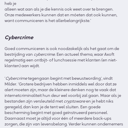
heb je
alleen wat aan als je die kennis ook weet over te brengen.
Onze medewerkers kunnen dat en móeten dat ook kunnen,
want communiceren is het allerbelangrijkste.’
Cybercrime
Goed communiceren is ook noodzakelijk als het gaat om de
bestrijding van
cybercrime
. Een actueel thema, waar Axoft
regelmatig een ontbijt- of lunchsessie met klanten (en niet-
klanten) aan wijdt.
‘
Cybercrime
tegengaan begint met bewust­wording’, vindt
Milder. ‘Grotere bedrijven hebben inmiddels wel door dat ze
alert moeten zijn, maar de kleinere denken nog te vaak dat
internet­criminaliteit hun deur wel voorbij zal gaan. Maar als je
bestanden zijn versleuteld met
cryptoware
en je hebt niks
geregeld, dan kan je de tent wel sluiten. Een goede
bescherming begint met goed geïnstrueerd personeel.
Daarnaast moet je altijd voor één of meerdere back-ups
zorgen, die zijn van levensbelang. Verder kunnen ondernemers