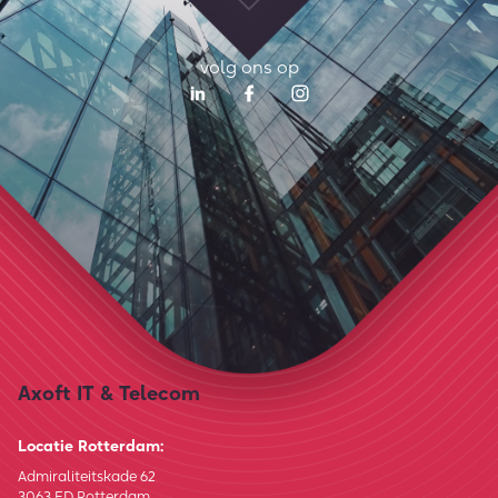
volg ons op
Axoft IT & Telecom
Locatie Rotterdam:
Admiraliteitskade 62
3063 ED Rotterdam