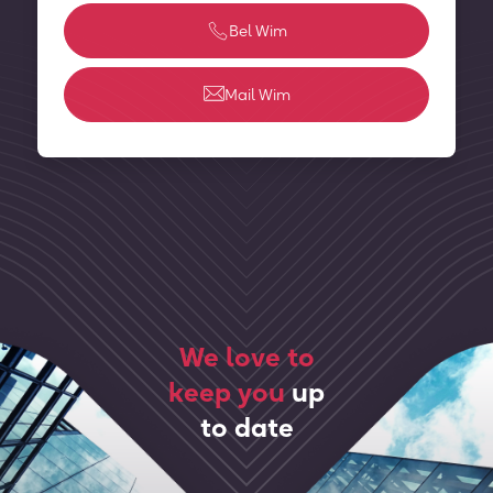
Bel Wim
Mail Wim
We love to
keep you
up
to date