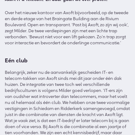
Over het nieuwe kantoor van Axoft bijvoorbeeld, op de tweede
en derde etage van het Braingate Building aan de Rivium
Boulevard. Open en transparant. ‘Past bij Axoft, zo zijn wij ook’,
zegt Milder. De twee verdiepingen zijn met een lichte trap
verbonden. ‘Bewust níet voor een lift gekozen. Zo’n trap zorgt
voor interactie en bevordert de onderlinge communicatie.’
Eén club
Belangrijk, zeker nu de aanvankelijk gescheiden IT- en
telecom-takken van Axoft sinds mei dit jaar onder één dak
huizen. De integratie van twee toch wel verschillende
bedrijfsculturen is volgens Milder goed verlopen. ‘IT-ers zijn
van oudsher wat introverter dan telecommers, maar het voelt
nu al helemaal als één club. We hebben onze twee voormalige
vestigingen in Schiedam en Ridderkerk samengevoegd, omdat
juist in die combinatie van diensten de kracht van Axoft ligt.
Wat je vaak ziet, is dat een IT-bedrijf er later telecom bij is gaan
doen of vice versa. Bij Axoft is die combinatie al een jaartje of
tien voorhanden. We zijn een echt kennisbedrijf, maar daar