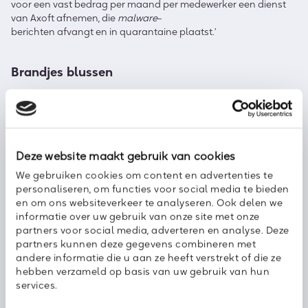
voor een vast bedrag per maand per medewerker een dienst
van Axoft afnemen, die
malware
–
berichten afvangt en in quarantaine plaatst.’
Brandjes blussen
Het bevorderen van het teamgevoel in zijn club van
operationele mensen. Als Milder terugkijkt op de afgelopen 3,5
jaar als operationeel directeur, dan is hij daar het meest trots
op. ‘Het gaat mij echt om de mens. Kennis en kunde is heel
belangrijk, maar de mens maakt het verschil. Als operationeel
Deze website maakt gebruik van cookies
directeur ben je vaak bezig met brandjes blussen. Dat kan je
We gebruiken cookies om content en advertenties te
agenda flink overhoop gooien. Ik heb geleerd om effectiever
personaliseren, om functies voor social media te bieden
te werken door heldere doelen te stellen.’
en om ons websiteverkeer te analyseren. Ook delen we
informatie over uw gebruik van onze site met onze
partners voor social media, adverteren en analyse. Deze
Forse groei
partners kunnen deze gegevens combineren met
andere informatie die u aan ze heeft verstrekt of die ze
Ook al is Milder opgeleid in de wereld van IT, hij probeert naar
hebben verzameld op basis van uw gebruik van hun
eigen zeggen een beetje weg te blijven bij de techniek en
services.
vooral de boer op te gaan. ‘Management ligt mij goed. Als kind
leidde ik al vaak het spel en ook later toen ik met vrienden