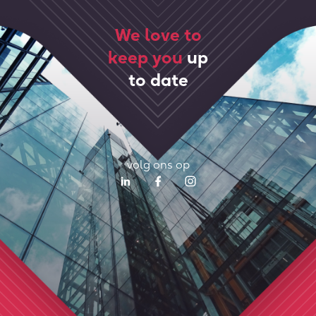
We love to
keep you
up
to date
volg ons op