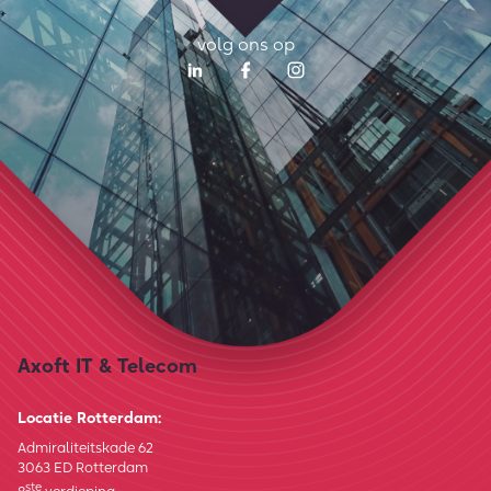
volg ons op
Axoft IT & Telecom
Locatie Rotterdam:
Admiraliteitskade 62
3063 ED Rotterdam
ste