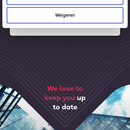
Bel Wim
Weigeren
Mail Wim
We love to
keep you
up
to date