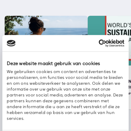
Deze website maakt gebruik van cookies
Nieuws
kpn
We gebruiken cookies om content en advertenties te
2 augustus 2026
30 juli 2026
personaliseren, om functies voor social media te bieden
Klaar voor vakantie? Zo houd je
Onze partner KPN 
en om ons websiteverkeer te analyseren. Ook delen we
cybercriminelen buiten de deur
wereldwijde top 1
informatie over uw gebruik van onze site met onze
duurzame bedrijv
partners voor social media, adverteren en analyse. Deze
partners kunnen deze gegevens combineren met
andere informatie die u aan ze heeft verstrekt of die ze
hebben verzameld op basis van uw gebruik van hun
services.