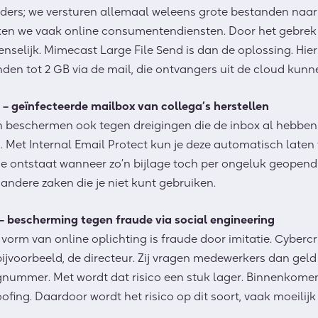
elders; we versturen allemaal weleens grote bestanden naa
ken we vaak online consumentendiensten. Door het gebrek 
wenselijk. Mimecast Large File Send is dan de oplossing. Hie
nden tot 2 GB via de mail, die ontvangers uit de cloud ku
 – geïnfecteerde mailbox van collega’s herstellen
beschermen ook tegen dreigingen die de inbox al hebben 
 Met Internal Email Protect kun je deze automatisch laten
e ontstaat wanneer zo’n bijlage toch per ongeluk geopend 
andere zaken die je niet kunt gebruiken.
 – bescherming tegen fraude via social engineering
rm van online oplichting is fraude door imitatie. Cybercri
bijvoorbeeld, de directeur. Zij vragen medewerkers dan gel
nummer. Met wordt dat risico een stuk lager. Binnenkome
ing. Daardoor wordt het risico op dit soort, vaak moeilijk