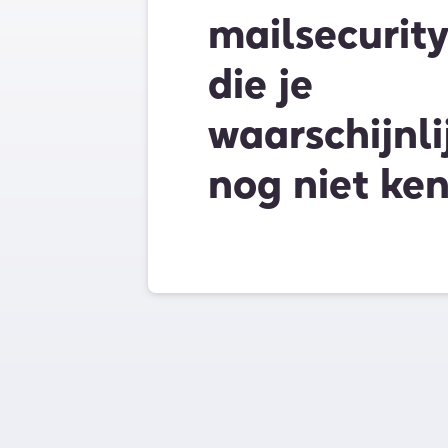
mailsecurit
die je
waarschijnli
nog niet ken