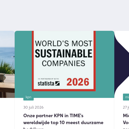
kpn
mi
30 juli 2026
27 
Onze partner KPN in TIME's
Mi
wereldwijde top 10 meest duurzame
Vo