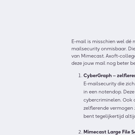
E-mail is misschien wel dé
mailsecurity onmisbaar. Die 
van Mimecast. Axoft-colleg
deze jouw mail nog beter b
CyberGraph ‒ zelfleren
E-mailsecurity die zich
in een notendop. Deze
cybercriminelen. Ook c
zelflerende vermogen z
bent tegelijkertijd al
Mimecast Large File S