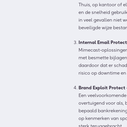
Thuis, op kantoor of 
en de snelheid gebrui
in veel gevallen niet 
beveiligde wijze besta
Internal Email Protect
Mimecast-oplossingen 
met besmette bijlagen.
daardoor dat er schad
risico op downtime en 
Brand Exploit Protect
Een veelvoorkomende vo
overtuigend voor als, 
bepaald bankrekening
op kenmerken van spoof
sterk teruggebracht.