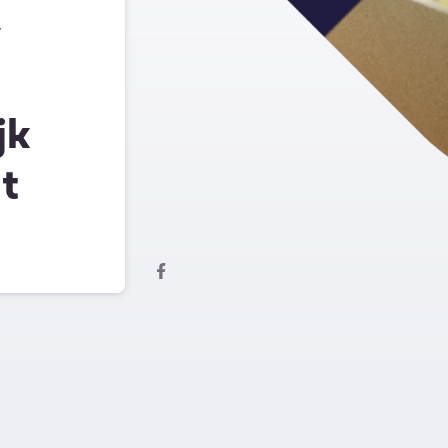
y
jk
t