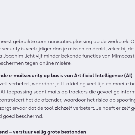
 meest gebruikte communicatieoplossing op de werkplek. Om
security is veelzijdiger dan je misschien denkt, zeker bij d
a Joachim licht vijf minder bekende functies van Mimecast
eschermen tegen online misère.
de e-mailsecurity op basis van Artificial Intelligence (AI)
zelf verbetert, waardoor je IT-afdeling veel tijd en moeite 
 AI-toepassing scant mails op trackers die gevoelige info
ontroleert het de afzender, waardoor het risico op spoofin
orgt ervoor dat de tool zichzelf verbetert. Je hoeft er zelf
tijd goed beschermd.
end ‒ verstuur veilig grote bestanden